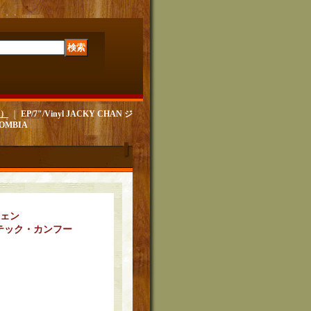
ー）
｜
EP/7"/Vinyl JACKY CHAN ジ
OMBIA
チェン
テック・カンフー