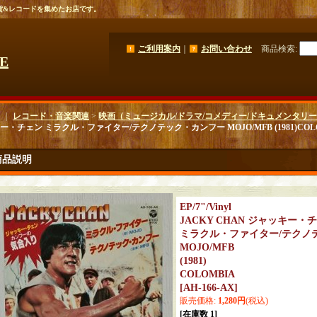
貨&レコードを集めたお店です。
ご利用案内
｜
お問い合わせ
商品検索
:
GE
｜
レコード・音楽関連
>
映画（ミュージカル/ドラマ/コメディー/ドキュメンタリ
ー・チェン ミラクル・ファイター/テクノテック・カンフー MOJO/MFB (1981)COL
商品説明
EP/7"/Vinyl
JACKY CHAN ジャッキー・
ミラクル・ファイター/テクノ
MOJO/MFB
(1981)
COLOMBIA
[
AH-166-AX
]
販売価格
:
1,280円
(税込)
[在庫数 1]