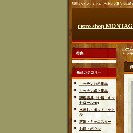
和洋ミックス、レトロでかわいい暮らしの雑
retro shop MONTA
ホーム
特集
ャッキ
商品カテゴリー
キッチン台所用品
キッチン卓上用品
調理器具（お鍋・キャ
セロールetc)
水差し・ポット・ケト
ル
容器・キャニスター
お皿・ボウル