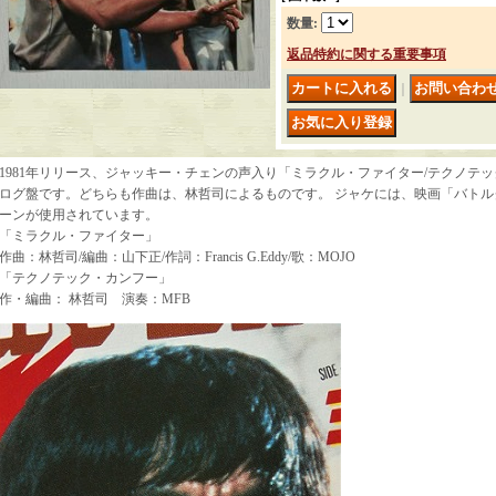
数量
:
返品特約に関する重要事項
｜
1981年リリース、ジャッキー・チェンの声入り「ミラクル・ファイター/テクノテ
ログ盤です。どちらも作曲は、林哲司によるものです。 ジャケには、映画「バトル
ーンが使用されています。
「ミラクル・ファイター」
作曲：林哲司/編曲：山下正/作詞：Francis G.Eddy/歌：MOJO
「テクノテック・カンフー」
作・編曲： 林哲司 演奏：MFB