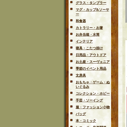
グラス・タンブラー
マグ・カップ&ソーサ
ー
和食器
カトラリー・お箸
お弁当箱・水筒
インテリア
寝具・こたつ掛け
日用品・アウトドア
お土産・スーヴェニア
季節のイベント用品
文房具
おもちゃ・ゲーム・ぬ
いぐるみ
コレクション・ホビー
手芸・ソーイング
服・ファッション小物
バッグ
本・コミック