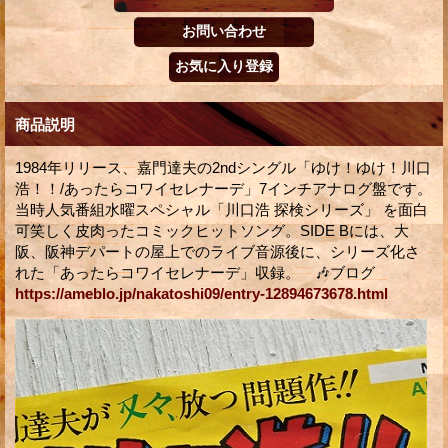
商品説明
1984年リリース、嘉門達夫の2ndシングル「ゆけ！ゆけ！川口
浩！！/あったらコワイセレナーデ」7インチアナログ盤です。
当時人気番組水曜スペシャル「川口浩 探検シリーズ」 を面白
可笑しく皮肉ったコミックヒットソング。SIDE Bには、大
阪、阪神デパートの屋上でのライブ音源後に、シリーズ化さ
れた「あったらコワイセレナーデ」収録。 🎶ブログ
https://ameblo.jp/nakatoshi09/entry-12894673678.html