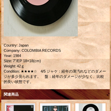
Country
:
Japan
Company
:
COLOMBIA RECORDS
Year
:
1984
Size
:
7"/EP 18×18(cm)
Weight
:
42ｇ
Condition
:
★★★★☆ 4/5 ジャケ：経年の薄汚れなどのダメー
ジが多少見られます。 盤：経年のダメージが少なく、比較
的良い状態です。
関連商品