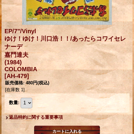
EP/7"/Vinyl
ゆけ！ゆけ！川口浩！！/あったらコワイセレ
ナーデ
嘉門達夫
(1984)
COLOMBIA
[AH-479]
販売価格
:
480円
(税込)
[在庫数 1]
数量
:
返品特約に関する重要事項