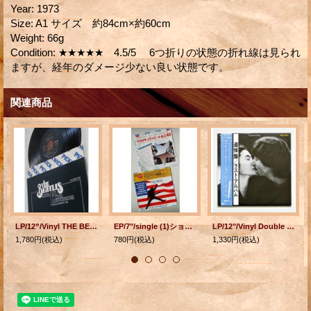
Year
:
1973
Size
:
A1 サイズ 約84cm×約60cm
Weight
:
66g
Condition
:
★★★★★ 4.5/5 6つ折りの状態の折れ線は見られ
ますが、経年のダメージ少ない良い状態です。
関連商品
LP/12”/Vinyl THE BEATLES ビートルズ 1st LIVE RECORDINGS HAMBURG, GERMANY, 1962 VOLUME TWO (1979) U.S.A.
EP/7"/single (1)ショッキング★ビートルズ45 歌・演奏 スターズ・オン (1981) (2)ダンシング・イン・ザ・USA 歌・演奏 ザ・ボス (1986) 各1枚
LP/12"/Vinyl Double Fantasy ダブル・ファンタジー ジョン・レノン＆オノ・ヨーコ (1980) GEFFEN RECORDS 帯、英語詞付スリーブ、ライナー付
1,780円
(税込)
780円
(税込)
1,330円
(税込)