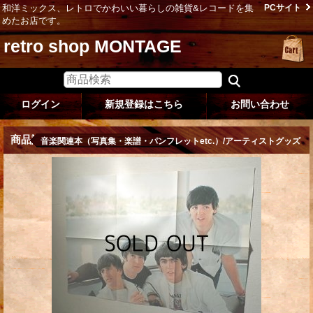
和洋ミックス、レトロでかわいい暮らしの雑貨&レコードを集
PCサイト
めたお店です。
retro shop MONTAGE
ログイン
新規登録はこちら
お問い合わせ
商品説明
音楽関連本（写真集・楽譜・パンフレットetc.）/アーティストグッズ