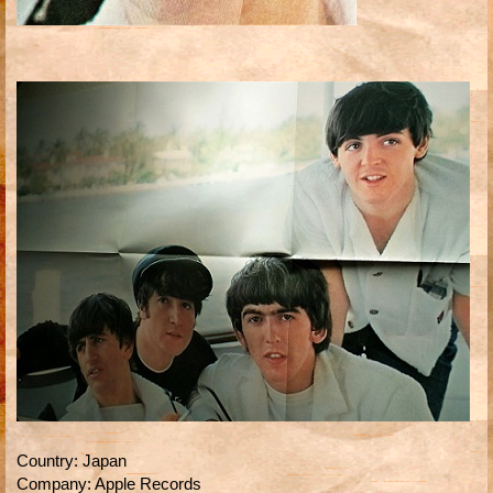
Country
:
Japan
Company
:
Apple Records