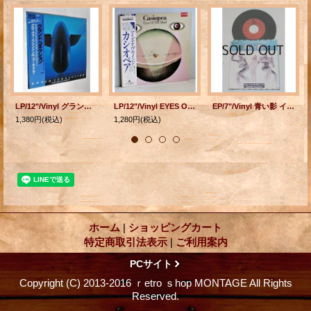
LP/12"/Vinyl グランド・コネクション デヴィット・マシューズ・オーケストラ・ウィズ・グローヴァー・ワシントンJr. & アール・クルー (1983) ELECTRIC BIRD 帯、ライナー付
LP/12"/Vinyl EYES OF THE MIND カシオペア (1981) Alfa 帯、ライナー付
EP/7"/Vinyl 青い影 イッツ・オール・ロング ミューニック・マシーン (ジョルジオ・モロダー＆ピート・ベロッテ) (1978)
1,380円
(税込)
1,280円
(税込)
ホーム
|
ショッピングカート
特定商取引法表示
|
ご利用案内
PCサイト
Copyright (C) 2013-2016 ｒetro ｓhop MONTAGE All Rights
Reserved.