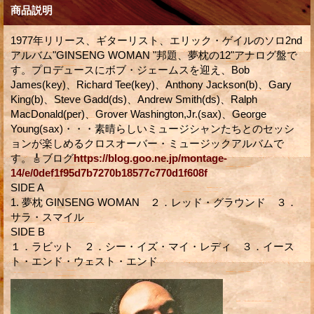
商品説明
1977年リリース、ギターリスト、エリック・ゲイルのソロ2nd
アルバム"GINSENG WOMAN "邦題、夢枕の12"アナログ盤で
す。プロデュースにボブ・ジェームスを迎え、Bob
James(key)、Richard Tee(key)、Anthony Jackson(b)、Gary
King(b)、Steve Gadd(ds)、Andrew Smith(ds)、Ralph
MacDonald(per)、Grover Washington,Jr.(sax)、George
Young(sax)・・・素晴らしいミュージシャンたちとのセッシ
ョンが楽しめるクロスオーバー・ミュージックアルバムで
す。🎸ブログ
https://blog.goo.ne.jp/montage-
14/e/0def1f95d7b7270b18577c770d1f608f
SIDE A
1. 夢枕 GINSENG WOMAN ２．レッド・グラウンド ３．
サラ・スマイル
SIDE B
１．ラビット ２．シー・イズ・マイ・レディ ３．イース
ト・エンド・ウェスト・エンド