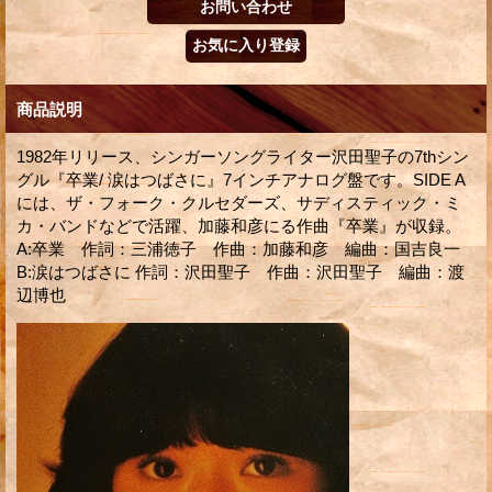
商品説明
1982年リリース、シンガーソングライター沢田聖子の7thシン
グル『卒業/ 涙はつばさに』7インチアナログ盤です。SIDE A
には、ザ・フォーク・クルセダーズ、サディスティック・ミ
カ・バンドなどで活躍、加藤和彦にる作曲『卒業』が収録。
A:卒業 作詞：三浦徳子 作曲：加藤和彦 編曲：国吉良一
B:涙はつばさに 作詞：沢田聖子 作曲：沢田聖子 編曲：渡
辺博也