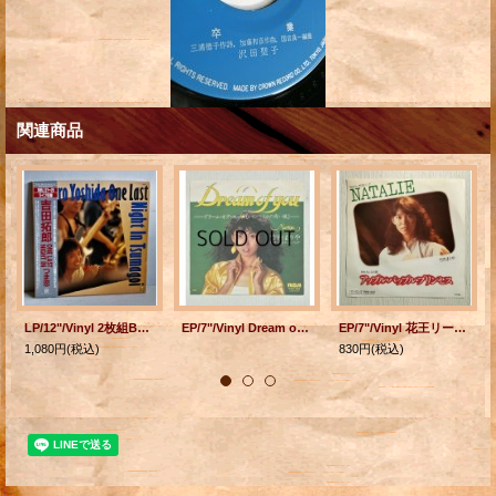
関連商品
LP/12"/Vinyl 2枚組BOX 吉田拓郎 ONE LAST NIGHT IN つま恋 (1985) FOR LIFE BOX、帯、オリジナルスリーブ、フォトブック付
EP/7"/Vinyl Dream of you レモンライムの蒼い風/素敵なヒットソング 竹内まりや (1979) RCA
EP/7"/Vinyl 花王リーゼCMソング NATALIE NHKみんなのうた アップル・パップル・プリンセス 竹内まりや (1981) RCA
1,080円
(税込)
830円
(税込)