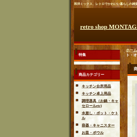
和洋ミックス、レトロでかわいい暮らしの雑
retro shop MONTA
ホーム
特集
ト・オー
商品カテゴリー
キッチン台所用品
キッチン卓上用品
調理器具（お鍋・キャ
セロールetc)
水差し・ポット・ケト
ル
容器・キャニスター
お皿・ボウル