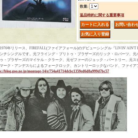
数量
:
返品特約に関する重要事項
｜
1976年リリース、FIREFALL(ファイアフォール)のデビューシングル『LIVIN' AIN'T LIVI
ンチシングルです。元フライング・ブリトゥ・ブラザーズのリック・ロバーツ、元
ゥ・ブラザーズのマイケル・クラーク、元ゼファーのジョック・バートリー、元ス
マーク・アンデスらによるフォークロック、カントリーロックなバンド、ファイア
s://blog.goo.ne.jp/montage-14/e/754a41714dcbc1359ed6d8a999d7bc57