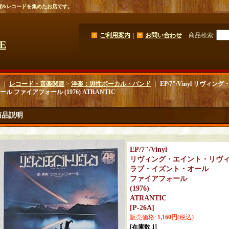
貨&レコードを集めたお店です。
ご利用案内
｜
お問い合わせ
商品検索
:
GE
｜
レコード・音楽関連
>
洋楽：男性ボーカル・バンド
｜
EP/7"/Vinyl リヴ
ル ファイアフォール (1976) ATRANTIC
商品説明
EP/7"/Vinyl
リヴィング・エイント・リヴ
ラブ・イズント・オール
ファイアフォール
(1976)
ATRANTIC
[
P-26A
]
販売価格
:
1,160円
(税込)
[在庫数 1]