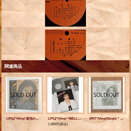
関連商品
LP/12"/Vinyl 混沌の章 ‎浜田良美 (1975) AARD-VARK 見開きピンナップ式歌詞カード
LP/12"/Vinyl ”MELLOW LIPS ” 高橋真梨子 (1985) VICTOR invitation 帯/見開き歌詞カード付
EP/7"/Vinyl/Single ” 冥想/冬のポスター” 尾崎亜美 編曲：松任谷正隆 管編曲（冥想のみ）：松岡健 (1976) EXPRESS
1,080円
(税込)