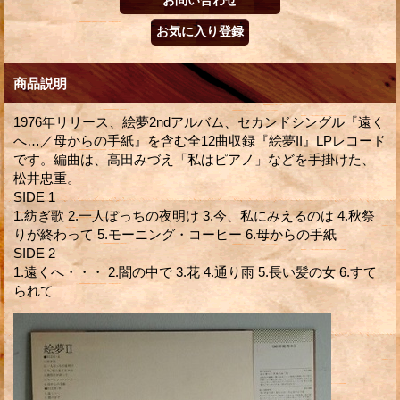
商品説明
1976年リリース、絵夢2ndアルバム、セカンドシングル『遠く
へ…／母からの手紙』を含む全12曲収録『絵夢II』LPレコード
です。編曲は、高田みづえ「私はピアノ」などを手掛けた、
松井忠重。
SIDE 1
1.紡ぎ歌 2.一人ぼっちの夜明け 3.今、私にみえるのは 4.秋祭
りが終わって 5.モーニング・コーヒー 6.母からの手紙
SIDE 2
1.遠くへ・・・ 2.闇の中で 3.花 4.通り雨 5.長い髪の女 6.すて
られて