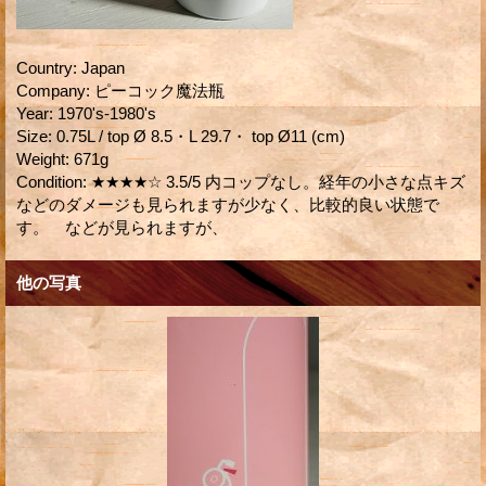
Country
:
Japan
Company
:
ピーコック魔法瓶
Year
:
1970's-1980's
Size
:
0.75L / top Ø 8.5・L 29.7・ top Ø11 (cm)
Weight
:
671g
Condition
:
★★★★☆ 3.5/5 内コップなし。経年の小さな点キズ
などのダメージも見られますが少なく、比較的良い状態で
す。 などが見られますが、
他の写真