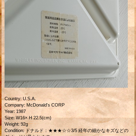
Country
:
U.S.A.
Company
:
McDonald's CORP
Year
:
1987
Size
:
W16× H 22.5(cm)
Weight
:
92g
Condition
:
ドナルド：★★★☆☆3/5 経年の細かなキズなどの