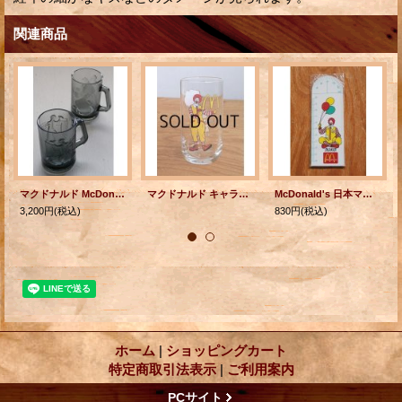
関連商品
マクドナルド McDonald's Smoked Glass Mugs アクションスポーツシリーズ (1977) グラスマグカップ ドナルド(アメリカンフットボール)/ グリマス(バスケットボール) 各1個
マクドナルド キャラクターグラス ドナルド＆バーディ
McDonald's 日本マクドナルド ドナルド 分度器付10cm定規
3,200円
(税込)
830円
(税込)
ホーム
|
ショッピングカート
特定商取引法表示
|
ご利用案内
PCサイト