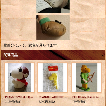
靴部分にシミ、変色が見られます。
関連商品
PEANUTS VINYL SQUEAK TOY スヌーピー ”フライングエース”
PEANUTS WOODSTOCK VINYL SQUEAK TOY ウッドストック ソフビ人形
PEZ Candy Dispenser: Body Parts Robin Hood with Woodstock Dispenser U.S.Patent 4.966.305 MADE IN SLOVENIA ペッツ・キャディ・ディスペンサー ロビンフッドボディー付ウッドストック
2,180円
(税込)
3,200円
(税込)
780円
(税込)