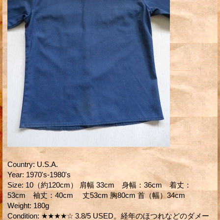
Country
:
U.S.A.
Year
:
1970's-1980's
Size
:
10（約120cm） 肩幅 33cm 身幅：36cm 着丈：
53cm 袖丈：40cm 丈53cm 胸80cm 首（幅）34cm
Weight
:
180g
Condition
:
★★★★☆ 3.8/5 USED。経年のほつれなどのダメー