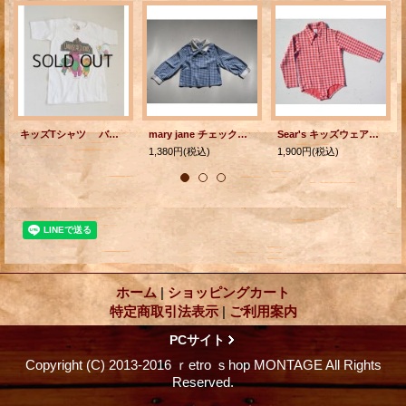
キッズTシャツ バーニー ユニバーサルスタジオ フロリダ size: 6〜8歳 A Day in the Park With Barney at Universal Studios Florida ©1995 The Lyons Group MADE IN USA 100% COTTON
mary jane チェック柄：ネイビーブルー 女の子服 size 5 アメリカサイズ 5 / 日本サイズ ５才
Sear's キッズウェア 長袖シャツ（ジッパータイプ） サイズ112-122cm(6歳）
1,380円
(税込)
1,900円
(税込)
ホーム
|
ショッピングカート
特定商取引法表示
|
ご利用案内
PCサイト
Copyright (C) 2013-2016 ｒetro ｓhop MONTAGE All Rights
Reserved.