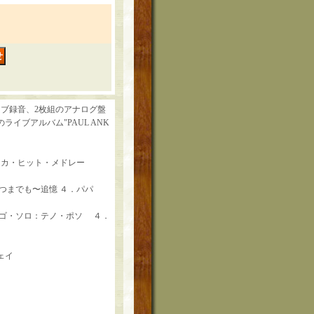
イブ録音、2枚組のアナログ盤
イブアルバム"PAUL ANK
ンカ・ヒット・メドレー
いつまでも〜追憶 ４．パパ
ンゴ・ソロ：テノ・ポソ ４．
ェイ