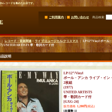
貨&レコードを集めたお店です。
ご利用案内
｜
お問い合わせ
商品検索
:
GE
｜
レコード・音楽関連
>
ライブ/ミュージカル/クリスマス
｜
LP/12”/Vinyl 
977) UNITED ARTISTS 帯・歌詞カード付
商品説明
LP/12”/Vinyl
ポール・アンカ ライブ・イン
2枚組
(1977)
UNITED ARTISTS
帯・歌詞カード付
[
GXG-24
]
販売価格
:
1,280円
(税込)
[在庫数 1]