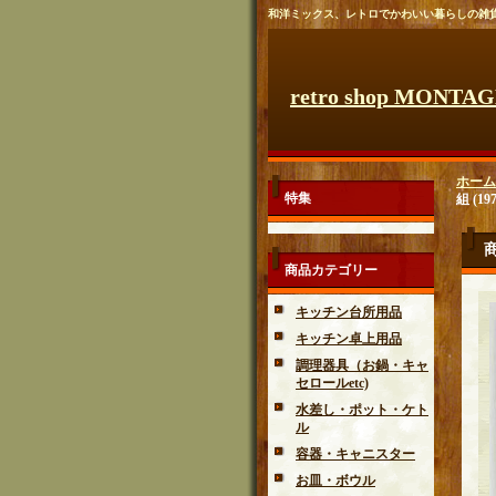
和洋ミックス、レトロでかわいい暮らしの雑
retro shop MONTA
ホーム
特集
組 (1
商品カテゴリー
キッチン台所用品
キッチン卓上用品
調理器具（お鍋・キャ
セロールetc)
水差し・ポット・ケト
ル
容器・キャニスター
お皿・ボウル