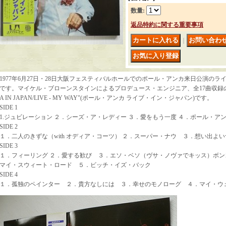
数量
:
返品特約に関する重要事項
｜
1977年6月27日・28日大阪フェスティバルホールでのポール・アンカ来日公演のラ
です。マイケル・ブローンスタインによるプロデュース・エンジニア、全17曲収録のラ
A IN JAPAN/LIVE - MY WAY"(ポール・アンカ ライブ・イン・ジャパン)です。
SIDE 1
1.ジュビレーション ２．シーズ・ア・レディー ３．愛をもう一度 ４．ポール・ア
SIDE 2
１．二人のきずな（with オディア・コーツ） ２．スーパー・ナウ ３．想い出よ
SIDE 3
１．フィーリング ２．愛する歓び ３．エソ・ベソ（ヴサ・ノヴァでキッス）ボ
マイ・スウィート・ロード ５．ビッチ・イズ・バック
SIDE 4
１．孤独のペインター ２．貴方なしには ３．幸せのモノローグ ４．マイ・ウ