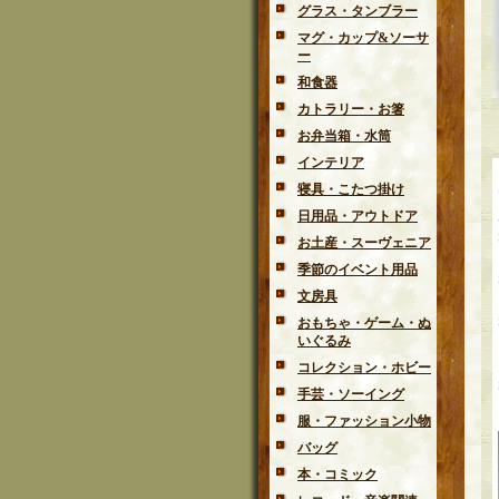
グラス・タンブラー
マグ・カップ&ソーサ
ー
和食器
カトラリー・お箸
お弁当箱・水筒
インテリア
寝具・こたつ掛け
日用品・アウトドア
お土産・スーヴェニア
季節のイベント用品
文房具
おもちゃ・ゲーム・ぬ
いぐるみ
コレクション・ホビー
手芸・ソーイング
服・ファッション小物
バッグ
本・コミック