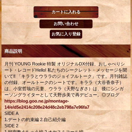
商品説明
月刊 YOUNG Rookie 特製 オリジナルDX付録、おしゃべりシ
ート・レコードHello! 私たちのシークレット・メッセージを聞
いて‼ 「キララとウララのジョイフルトーク」です。月刊雑誌
の付録、オールトークのシートです。キララ（大谷香奈子）
は、小室哲哉の元妻、ウララ（天野なぎさ）は、後にシンガ
ーソングライターとして天野歩美で再デビュー。◎ブログ
https://blog.goo.ne.jp/montage-
14/e/d5e2414c208e24d48c2eb798a7e96fa7
SIDE A
1.デートの約束編 2.自己紹介編
SIDE 2
1.秘密教えちゃう編 2.オヤスミコール編