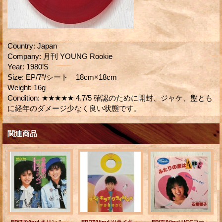
Country
:
Japan
Company
:
月刊 YOUNG Rookie
Year
:
1980’S
Size
:
EP/7"/シート 18cm×18cm
Weight
:
16g
Condition
:
★★★★★ 4.7/5 確認のために開封、ジャケ、盤とも
に経年のダメージ少なく良い状態です。
関連商品
EP/7"/Vinyl キリン "Ki la la "イメージソング 多感期のフラミンゴ/バイキング キララとウララ (1985) Victor
EP/7"/Vinyl ツライキライクライMAX/ 日焼けをせめて泣かないで 宇沙美ゆかり (1984) 見開きピンナップ付ジャケ仕様
EP/7"/Vinyl UCCコーヒーCMソング ふたりの恋はABC あなたにどうぞ 石坂智子 (1980) Toshiba