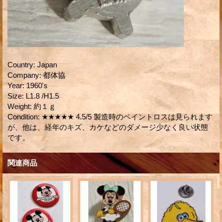
Country
:
Japan
Company
:
都体協
Year
:
1960's
Size
:
L1.8 /H1.5
Weight
:
約１ｇ
Condition
:
★★★★★ 4.5/5 製造時のペイントロスは見られます
が、他は、経年のキズ、カケなどのダメージ少なく良い状態
です。
関連商品