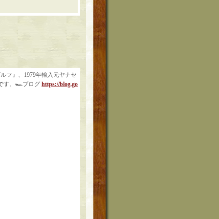
ルフ』、1979年輸入元ヤナセ
です。🏎ブログ
https://blog.go