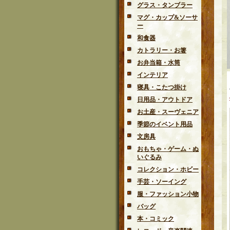
グラス・タンブラー
マグ・カップ&ソーサ
ー
和食器
カトラリー・お箸
お弁当箱・水筒
インテリア
寝具・こたつ掛け
日用品・アウトドア
お土産・スーヴェニア
季節のイベント用品
文房具
おもちゃ・ゲーム・ぬ
いぐるみ
コレクション・ホビー
手芸・ソーイング
服・ファッション小物
バッグ
本・コミック