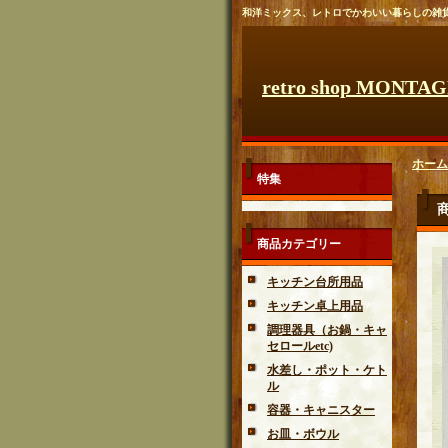
和洋ミックス、レトロでかわいい暮らしの雑
retro shop MONTA
ホーム
特集
商品カテゴリー
キッチン台所用品
キッチン卓上用品
調理器具（お鍋・キャ
セロールetc)
水差し・ポット・ケト
ル
容器・キャニスター
お皿・ボウル