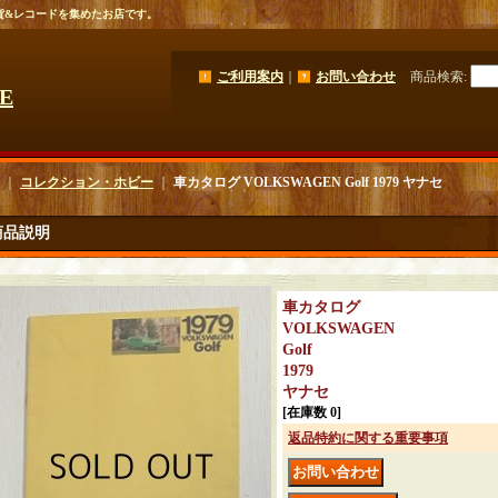
貨&レコードを集めたお店です。
ご利用案内
｜
お問い合わせ
商品検索
:
GE
｜
コレクション・ホビー
｜
車カタログ VOLKSWAGEN Golf 1979 ヤナセ
商品説明
車カタログ
VOLKSWAGEN
Golf
1979
ヤナセ
[在庫数 0]
返品特約に関する重要事項