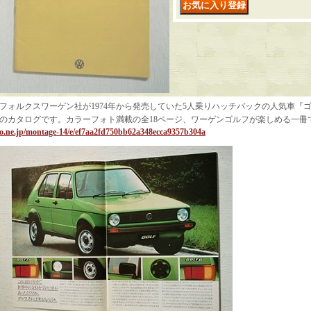
フォルクスワーゲン社が1974年から発売していた5人乗りハッチバックの人気車『ゴ
のカタログです。カラーフォト満載の全18ページ、ワーゲンゴルフが楽しめる一冊
o.ne.jp/montage-14/e/ef7aa2fd750bb62a348ecca9357b304a