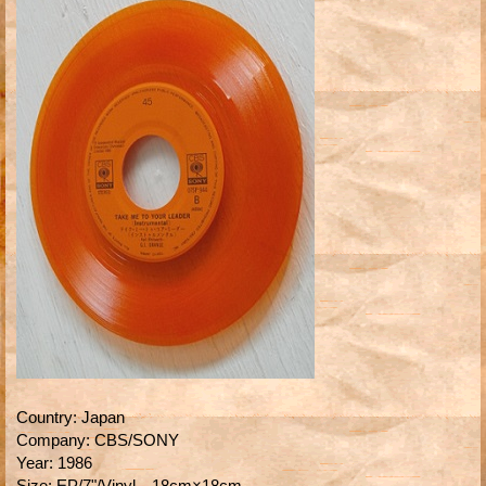
Country
:
Japan
Company
:
CBS/SONY
Year
:
1986
Size
:
EP/7"/Vinyl 18cm×18cm