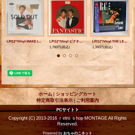
LP/12"/Vinyl MAKE IT BIG メイク・イット・ビッグ WHAM! ワム！ (1984) Epic シュリンク、帯、歌詞カード＆ライナー付
LP/12"/Vinyl ピクチャーレコード FANTASTIC ファンタスティック WHAM! ワム！ (1983) Epic 帯なし/歌詞カード＆ライナー付
LP/12"/Vinyl THE LEXICON OF LOVE ルック・オブ・ラブ ABC (1982) mercury ‎帯、ライナー ‎
1,780円
(税込)
1,380円
(税込)
ホーム
|
ショッピングカート
特定商取引法表示
|
ご利用案内
PCサイト
Copyright (C) 2013-2016 ｒetro ｓhop MONTAGE All Rights
Reserved.
Powered by
おちゃのこネット