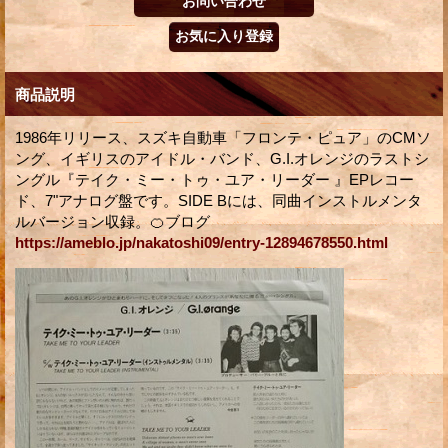
商品説明
1986年リリース、スズキ自動車「フロンテ・ピュア」のCMソ
ング、イギリスのアイドル・バンド、G.I.オレンジのラストシ
ングル『テイク・ミー・トゥ・ユア・リーダー 』EPレコー
ド、7"アナログ盤です。SIDE Bには、同曲インストルメンタ
ルバージョン収録。🍊ブログ
https://ameblo.jp/nakatoshi09/entry-12894678550.html