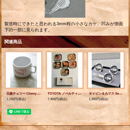
製造時にできたと思われる3mm程の小さなカケ、凹みが側面
下の一部に見られます。
関連商品
日産チェリー Cherry Mates マグカップ
TOYOTA ノベルティーグッズ CORONA SERIES COASTER (コロナの歴史) ティンドリンクコースター 6枚セット 箱付
タイピン＆カフス Set DATSUN ダットサン
1,100円
(税込)
7,400円
(税込)
1,980円
(税込)