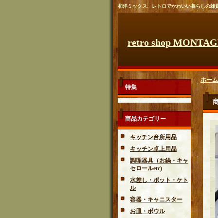
和洋ミックス、レトロでかわいい暮らしの雑
retro shop MONTA
ホーム
特集
商品カテゴリー
キッチン台所用品
キッチン卓上用品
調理器具（お鍋・キャ
セロールetc)
水差し・ポット・ケト
ル
容器・キャニスター
お皿・ボウル