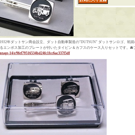
1932年ダットサン商会設立、ダット自動車製造の"DUTSUN" ダットサンロゴ、
るエンボス加工のプレートが付いたタイピン＆カフスのケース入りセットです。🚘
ntage-14/e/9fef79516534bd24fc1fcc6ac337f5df