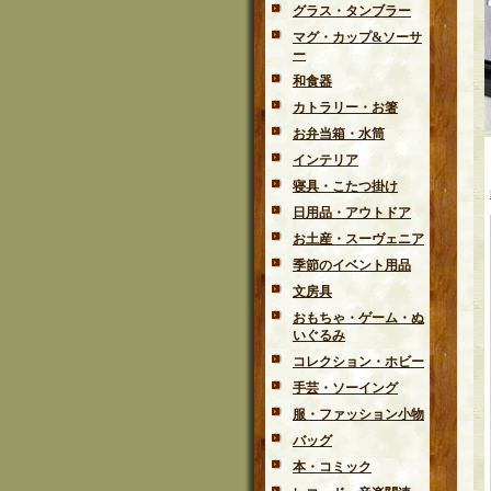
グラス・タンブラー
マグ・カップ&ソーサ
ー
和食器
カトラリー・お箸
お弁当箱・水筒
インテリア
寝具・こたつ掛け
日用品・アウトドア
お土産・スーヴェニア
季節のイベント用品
文房具
おもちゃ・ゲーム・ぬ
いぐるみ
コレクション・ホビー
手芸・ソーイング
服・ファッション小物
バッグ
本・コミック