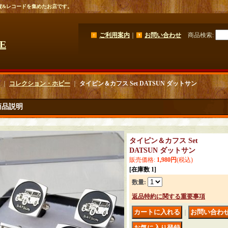
貨&レコードを集めたお店です。
ご利用案内
｜
お問い合わせ
商品検索
:
GE
｜
コレクション・ホビー
｜
タイピン＆カフス Set DATSUN ダットサン
商品説明
タイピン＆カフス Set
DATSUN ダットサン
販売価格
:
1,980円
(税込)
[在庫数 1]
数量
:
返品特約に関する重要事項
｜