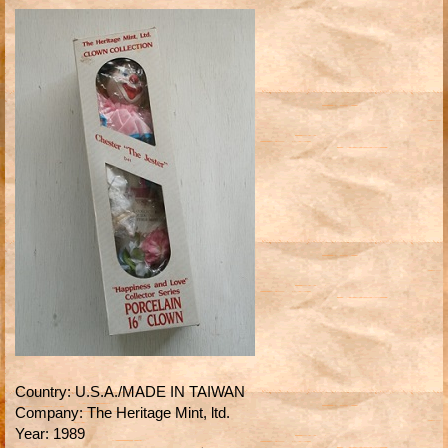
Country
:
U.S.A./MADE IN TAIWAN
Company
:
The Heritage Mint, ltd.
Year
:
1989