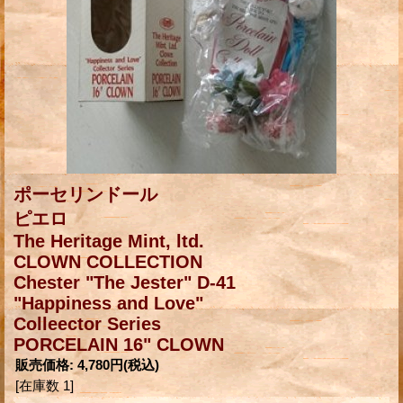
ポーセリンドール
ピエロ
The Heritage Mint, ltd.
CLOWN COLLECTION
Chester "The Jester" D-41
"Happiness and Love"
Colleector Series
PORCELAIN 16" CLOWN
販売価格
:
4,780円
(税込)
[在庫数 1]