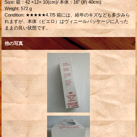
Size
:
箱：42 ×12× 10(cm)/ 本体：16" (約 40cm)
Weight
:
572 g
Condition
:
★★★★★4.7/5 箱には、経年のキズなども多少みら
れますが、本体（ピエロ）はヴィニールパッケージに入った
ままの良い状態です。
他の写真