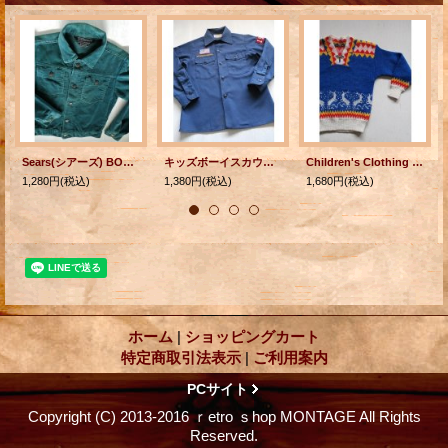
Sears(シアーズ) BOYSWEAR(キッズメンズ） コーデュロイジャンパー ビリジアン（グリーン） size: 12 (10-12歳)
キッズボーイスカウト長袖シャツ BOY SCOUTS OF AMERICA OFFICIAL SHIRT U.S.A . SIZE 10 ネイビーブルー
Children's Clothing Sweater キッズセーター シカ模様/ホック付 サイズ：6〜8歳/130cm
1,280円
(税込)
1,380円
(税込)
1,680円
(税込)
ホーム
|
ショッピングカート
特定商取引法表示
|
ご利用案内
PCサイト
Copyright (C) 2013-2016 ｒetro ｓhop MONTAGE All Rights
Reserved.