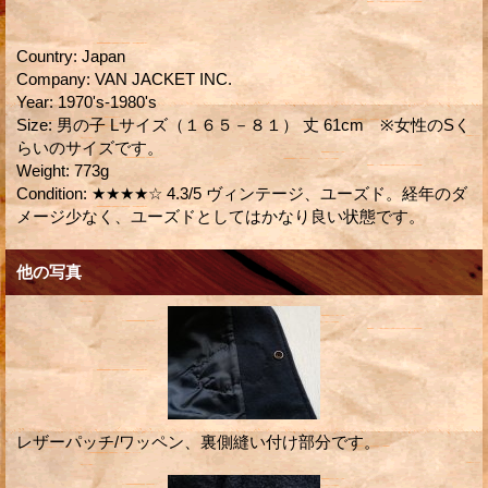
Country
:
Japan
Company
:
VAN JACKET INC.
Year
:
1970's-1980's
Size
:
男の子 Lサイズ（１６５－８１） 丈 61cm ※女性のSく
らいのサイズです。
Weight
:
773g
Condition
:
★★★★☆ 4.3/5 ヴィンテージ、ユーズド。経年のダ
メージ少なく、ユーズドとしてはかなり良い状態です。
他の写真
レザーパッチ/ワッペン、裏側縫い付け部分です。