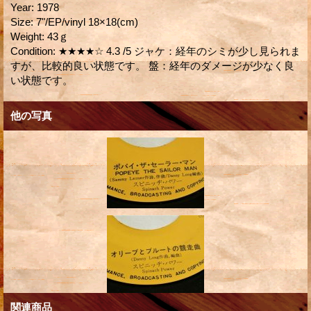
Year
:
1978
Size
:
7"/EP/vinyl 18×18(cm)
Weight
:
43ｇ
Condition
:
★★★★☆ 4.3 /5 ジャケ：経年のシミが少し見られま
すが、比較的良い状態です。 盤：経年のダメージが少なく良
い状態です。
他の写真
関連商品