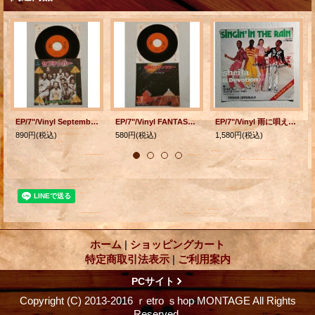
EP/7"/Vinyl September セプテンバー LOVE'S HOLIDAY ラブズ・ホリデー アース・ウィンド＆ファイヤー (1978) CBS/SONY
EP/7"/Vinyl FANTASY 宇宙のファンタジー RUNNIN' ランニン アース・ウィンド＆ファイヤー (1978) CBS/SONY
EP/7"/Vinyl 雨に唄えば/ 雨に唄えば(パートII） シェイラ アンド・B・デヴォーション (1977) Victor
890円
(税込)
580円
(税込)
1,580円
(税込)
ホーム
|
ショッピングカート
特定商取引法表示
|
ご利用案内
PCサイト
Copyright (C) 2013-2016 ｒetro ｓhop MONTAGE All Rights
Reserved.