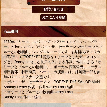
商品説明
1978年リリース、スパニッヂ・パワー（スピニッジ・パワ
ー）の1stシングル『ポパイ・ザ・セーラーマン/オリーブとブ
ルーとの協奏曲』シングルレコードです。お馴染みアメリカ
のTVアニメ"POPEYE"主題歌をモチーフとしたディスコソン
グと、Danny Longこと長戸大幸による作詞、作曲による『オ
リーブとブルーとの協奏曲』。ボーカル 西濱哲男、コーラス
織田哲郎、村田有美、ハーモニカ演奏には、妹尾隆一郎も参
加の７インチアナログ盤です。
・ポパイ・ザ・セーラーマン POPEYE THE SAILOR MAN
Sammy Lerner 作詞・作曲/Danny Long 編曲
・オリーブとブルーとの協奏曲Danny Long
Danny Long 作曲・編曲