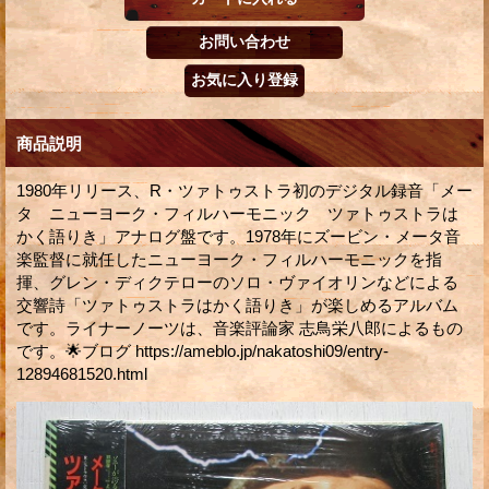
商品説明
1980年リリース、R・ツァトゥストラ初のデジタル録音「メー
タ ニューヨーク・フィルハーモニック ツァトゥストラは
かく語りき」アナログ盤です。1978年にズービン・メータ音
楽監督に就任したニューヨーク・フィルハーモニックを指
揮、グレン・ディクテローのソロ・ヴァイオリンなどによる
交響詩「ツァトゥストラはかく語りき」が楽しめるアルバム
です。ライナーノーツは、音楽評論家 志鳥栄八郎によるもの
です。🌟ブログ https://ameblo.jp/nakatoshi09/entry-
12894681520.html