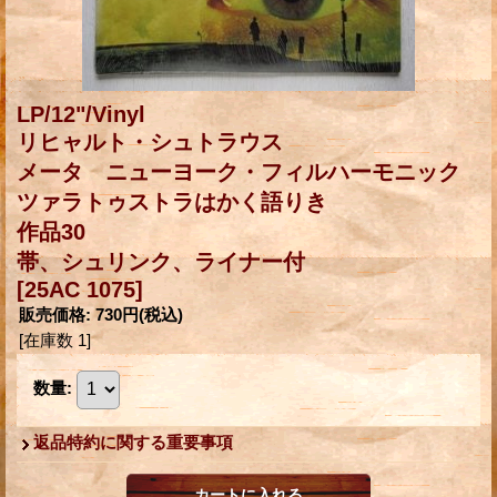
LP/12"/Vinyl
リヒャルト・シュトラウス
メータ ニューヨーク・フィルハーモニック
ツァラトゥストラはかく語りき
作品30
帯、シュリンク、ライナー付
[25AC 1075]
販売価格
:
730円
(税込)
[在庫数 1]
数量
:
返品特約に関する重要事項