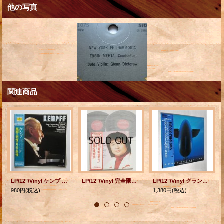
他の写真
関連商品
LP/12"/Vinyl ケンプ ベートーヴェン:皇帝 三大ピアノ・ソナタ ケンプ(Pf) ライトナー＝ベルリン・フィルハーモニー 2枚組・帯付
LP/12"/Vinyl 完全限定盤 2枚組 ドヴォルザーク 交響曲第9番「新世界より」 チャイコフスキー 交響曲第6番「悲愴」 小澤征爾指揮 サンフランシスコ交響楽団 ＆パリ管弦楽団 (1979) 輸入メタル原盤使用 PHILIPS 帯付
LP/12"/Vinyl グランド・コネクション デヴィット・マシューズ・オーケストラ・ウィズ・グローヴァー・ワシントンJr. & アール・クルー (1983) ELECTRIC BIRD 帯、ライナー付
980円
(税込)
1,380円
(税込)