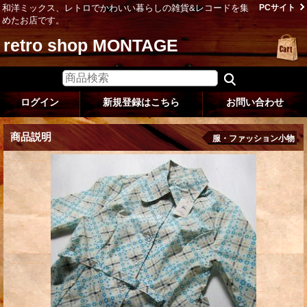
和洋ミックス、レトロでかわいい暮らしの雑貨&レコードを集
PCサイト
めたお店です。
retro shop MONTAGE
ログイン
新規登録はこちら
お問い合わせ
商品説明
服・ファッション小物