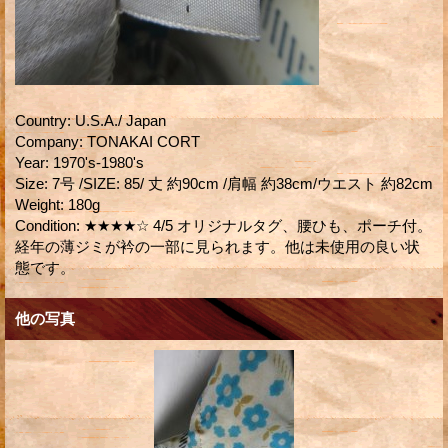
Country
:
U.S.A./ Japan
Company
:
TONAKAI CORT
Year
:
1970's-1980's
Size
:
7号 /SIZE: 85/ 丈 約90cm /肩幅 約38cm/ウエスト 約82cm
Weight
:
180g
Condition
:
★★★★☆ 4/5 オリジナルタグ、腰ひも、ポーチ付。
経年の薄ジミが衿の一部に見られます。他は未使用の良い状
態です。
他の写真