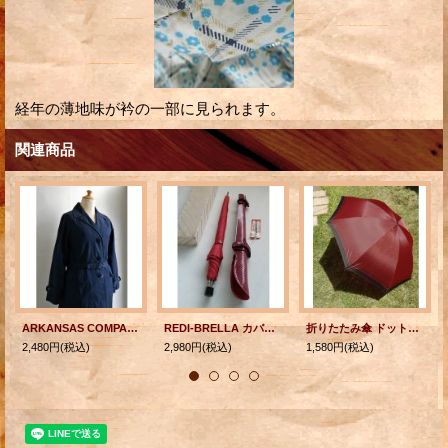
経年の薄地味が衿の一部に見られます。
関連商品
ARKANSAS COMPANY Three Seven RAINCOAT スリーセブン レインコート ネイビーブルー/紺色
REDI-BRELLA カバー付き傘 アセテート100% レッド U.S.A.
折りたたみ傘 ドット・水玉 ワインレット /黒 ナイロン100％
2,480円
(税込)
2,980円
(税込)
1,580円
(税込)