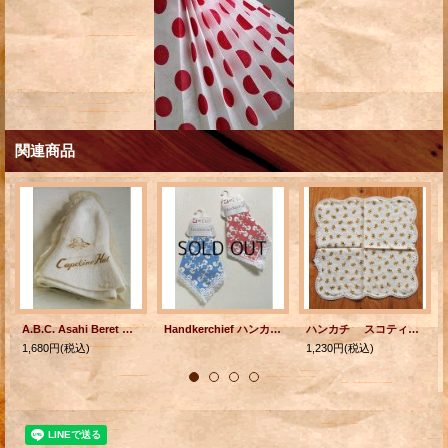
関連商品
A.B.C. Asahi Beret New Len net yarn Capeline Hat
Handkerchief ハンカチーフ プードル 綿100% 各1枚
ハンカチ スコティッシュ・テリア柄 白い花 刺繍 レース縁
1,680円
(税込)
1,230円
(税込)