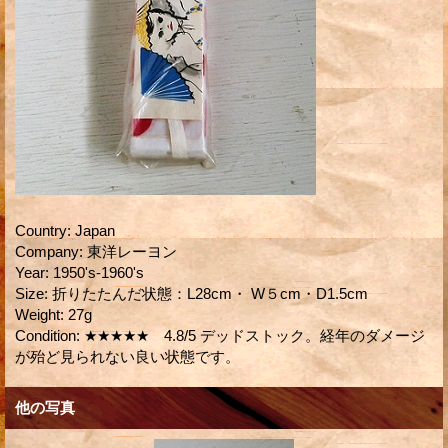
Country
:
Japan
Company
:
東洋レーヨン
Year
:
1950's-1960's
Size
:
折りたたんだ状態：L28cm・ W５cm・D1.5cm
Weight
:
27g
Condition
:
★★★★★ 4.8/5 デッドストック。経年のダメージ
が殆ど見られない良い状態です。
他の写真