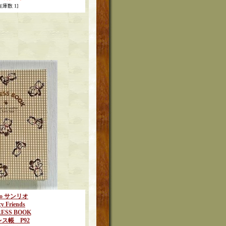
在庫数 1]
rio サンリオ
y Friends
ESS BOOK
ス帳 P92