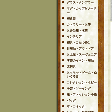
グラス・タンブラー
マグ・カップ&ソーサ
ー
和食器
カトラリー・お箸
お弁当箱・水筒
インテリア
寝具・こたつ掛け
日用品・アウトドア
お土産・スーヴェニア
季節のイベント用品
文房具
おもちゃ・ゲーム・ぬ
いぐるみ
コレクション・ホビー
手芸・ソーイング
服・ファッション小物
バッグ
本・コミック