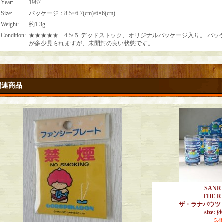
Year
:
1987
Size
:
パッケージ：8.5×6.7(cm)/6×6(cm)
Weight
:
約1.3g
Condition
:
★★★★★ 4.5/５ デッドストック、オリジナルパッケージ入り。 パ
が多少見られますが、未開封の良い状態です。
関連商品
SANR
THE 
ザ・ラナバウツ 
size: 
5,