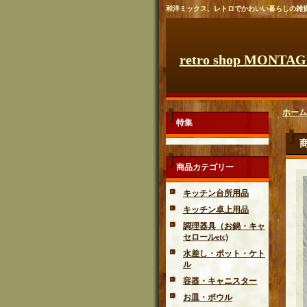
和洋ミックス、レトロでかわいい暮らしの雑
retro shop MONTA
ホーム
特集
商品カテゴリー
キッチン台所用品
キッチン卓上用品
調理器具（お鍋・キャ
セロールetc)
水差し・ポット・ケト
ル
容器・キャニスター
お皿・ボウル