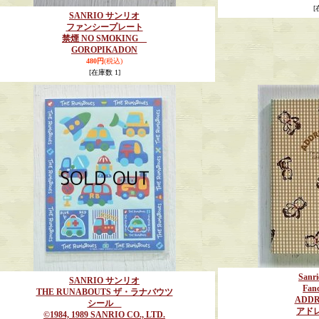
[
SANRIO サンリオ
ファンシープレート
禁煙 NO SMOKING
GOROPIKADON
480円
(税込)
[在庫数 1]
San
SANRIO サンリオ
Fanc
THE RUNABOUTS ザ・ラナバウツ
ADDR
シール
アドレ
©1984, 1989 SANRIO CO., LTD.