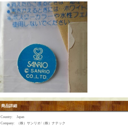
商品詳細
Country
:
Japan
Company
:
（株）サンリオ/（株）ナテック