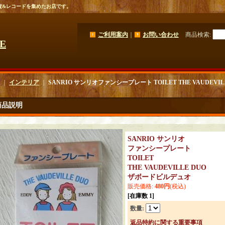
貨&レコードを集めたお店です。
ご利用案内
｜
お問い合わせ
商品検索
:
GE
｜
インテリア
｜
SANRIO サンリオファンシープレート TOILET THE VAUDEV
商品説明
SANRIO サンリオ
ファンシープレート
TOILET
THE VAUDEVILLE DUO
ザボードビルデュオ
販売価格
:
480円
(税込)
[在庫数 1]
数量
:
返品特約に関する重要事項