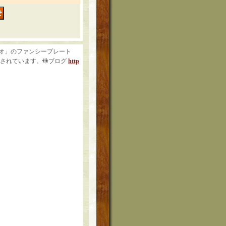
ルデュオ」のファンシープレート
入されています。🚻ブログ
http