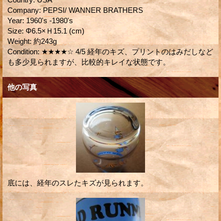
Company
:
PEPSI/ WANNER BRATHERS
Year
:
1960's -1980's
Size
:
Φ6.5×Ｈ15.1 (cm)
Weight
:
約243g
Condition
:
★★★★☆ 4/5 経年のキズ、プリントのはみだしなど
も多少見られますが、比較的キレイな状態です。
他の写真
底には、経年のスレたキズが見られます。