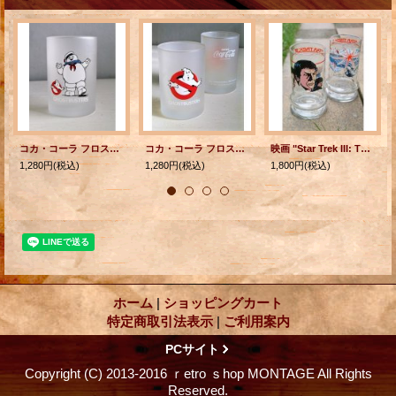
コカ・コーラ フロストグラス 映画 『ゴーストバスターズ』 マシュマロマン DRINK Coca-Cola TRADE MARK REGD. THE SUPERNATURAL SPECTACULAR ©1984 Columbia Pictures Industries, Inc.
コカ・コーラ フロストグラス 映画 『ゴーストバスターズ』 DRINK Coca-Cola TRADE MARK REGD. THE SUPERNATURAL SPECTACULAR ©1984 Columbia Pictures Industries, Inc. 各1個
映画 "Star Trek III: The Search for Spock"(スタートレックIII ミスター・スポックを探せ!) ミスター・スポック/エンタープライズ号 ノベルティーグラス TACO BELL 1984 各1個
1,280円
(税込)
1,280円
(税込)
1,800円
(税込)
ホーム
|
ショッピングカート
特定商取引法表示
|
ご利用案内
PCサイト
Copyright (C) 2013-2016 ｒetro ｓhop MONTAGE All Rights
Reserved.