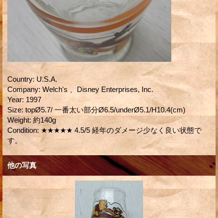
Country
:
U.S.A.
Company
:
Welch's 、Disney Enterprises, Inc.
Year
:
1997
Size
:
topØ5.7/ 一番太い部分Ø6.5/underØ5.1/H10.4(cm)
Weight
:
約140g
Condition
:
★★★★★ 4.5/5 経年のダメージ少なく良い状態で
す。
他の写真