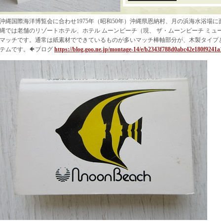
沖縄国際海洋博覧会に合わせ1975年（昭和50年）沖縄県恩納村、月の浜海水浴場
縄では老舗のリゾートホテル、ホテル ムーンビーチ（現、 ザ・ムーンビーチ ミュ
マッチです。通常は紙素材でできているものが多いマッチ棒軸部分が、木製タイプ
テムです。🐠ブログ
https://blog.goo.ne.jp/montage-14/e/b2343f788d0abc42e180f9241