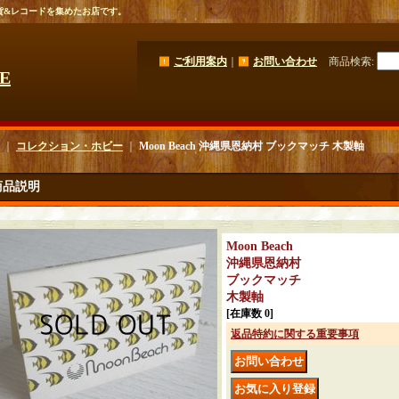
貨&レコードを集めたお店です。
ご利用案内
｜
お問い合わせ
商品検索
:
GE
｜
コレクション・ホビー
｜
Moon Beach 沖縄県恩納村 ブックマッチ 木製軸
商品説明
Moon Beach
沖縄県恩納村
ブックマッチ
木製軸
[在庫数 0]
返品特約に関する重要事項