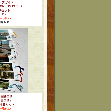
テープガイド
LONDON PART２
本セット
TDK
160円
(税込)
在庫数 1]
京国際空港
羽田空港）
り8枚セット
480円
(税込)