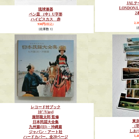
JAL
LONDON/
琉球漆器
2
ペン皿 （中）U字形
ハイビスカス 赤
2,
930円
(税込)
[
[在庫数 1]
レコード付ブック
10"/Vinyl
服部龍太郎 監修
東
日本民謡大全集
（
九州篇(III)・沖縄篇
しお
ジャパン・アート社
1,
ハードカバー、全20ページ