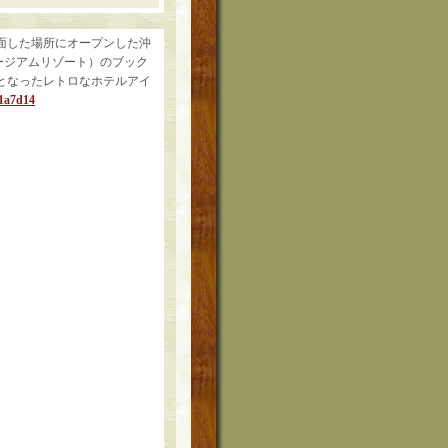
に面した場所にオープンした沖
ージアムリゾート）のブック
となったレトロなホテルアイ
a1a7d14