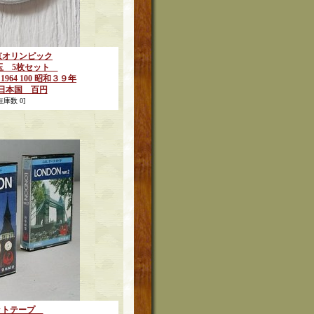
東京オリンピック
玉 5枚セット
1964 100 昭和３９年
日本国 百円
在庫数 0]
ットテープ