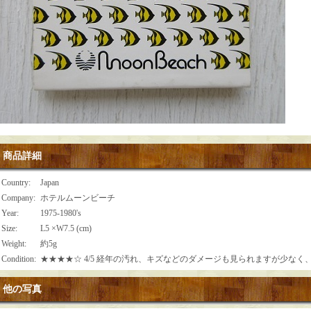
商品詳細
Country
:
Japan
Company
:
ホテルムーンビーチ
Year
:
1975-1980's
Size
:
L5 ×W7.5 (cm)
Weight
:
約5g
Condition
:
★★★★☆ 4/5 経年の汚れ、キズなどのダメージも見られますが少な
他の写真