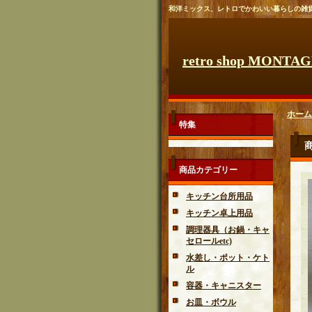
和洋ミックス、レトロでかわいい暮らしの雑
retro shop MONTA
ホーム
特集
商品カテゴリー
キッチン台所用品
キッチン卓上用品
調理器具（お鍋・キャ
セロールetc)
水差し・ポット・ケト
ル
容器・キャニスター
お皿・ボウル