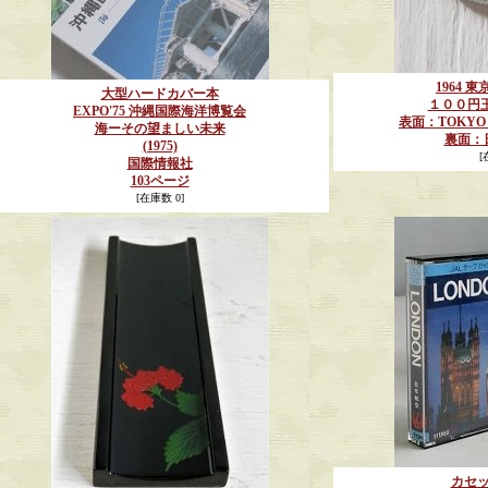
1964 
大型ハードカバー本
１００円
EXPO'75 沖縄国際海洋博覧会
表面：TOKYO 
海ーその望ましい未来
裏面：
(1975)
[
国際情報社
103ページ
[在庫数 0]
カセ