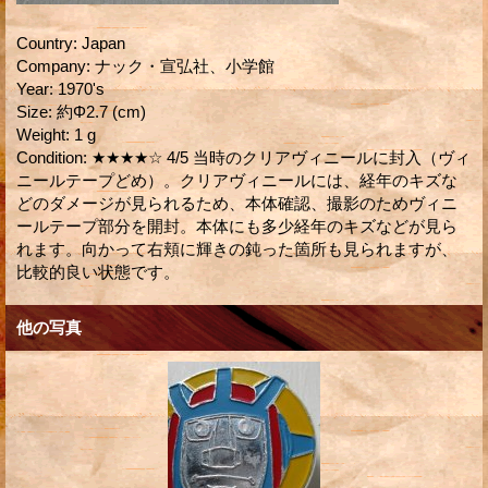
Country
:
Japan
Company
:
ナック・宣弘社、小学館
Year
:
1970's
Size
:
約Φ2.7 (cm)
Weight
:
1 g
Condition
:
★★★★☆ 4/5 当時のクリアヴィニールに封入（ヴィ
ニールテープどめ）。クリアヴィニールには、経年のキズな
どのダメージが見られるため、本体確認、撮影のためヴィニ
ールテープ部分を開封。本体にも多少経年のキズなどが見ら
れます。向かって右頬に輝きの鈍った箇所も見られますが、
比較的良い状態です。
他の写真