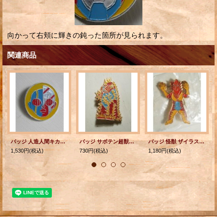
向かって右頬に輝きの鈍った箇所が見られます。
関連商品
バッジ 人造人間キカイダー 石森プロ東映NET 小学館 小学一年生
バッジ サボテン超獣 サボテンダー （ウルトラマンA） 小学館 円谷プロ
バッジ 怪獣 ザイラス （ミラーマン） 小学館 円谷プロ
1,530円
(税込)
730円
(税込)
1,180円
(税込)