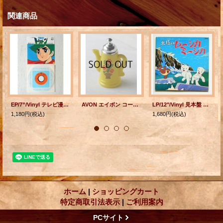
関連商品
EP/7”/Vinyl テレビ漫画『海のトリトン』 海のトリトン ピピのうた 歌：ヒデ夕樹、 広川あけみ、杉並児童合唱団 (1977) COLOMBIA
AVON エイボン コーヒーポット型ガラス容器 Koffee Klatch FIELD FLOWERS FOAMING BATH OIL
LP/12"/Vinyl 見本盤 虫プロダクション・日活児童映画 OST ”北極のムーシカ ミーシカ”Victor 音楽 小六禮次郎 うた チェリッシュ (1979) ポスター付
1,180円
(税込)
1,680円
(税込)
ホーム
|
ショッピングカート
特定商取引法表示
|
ご利用案内
PCサイト