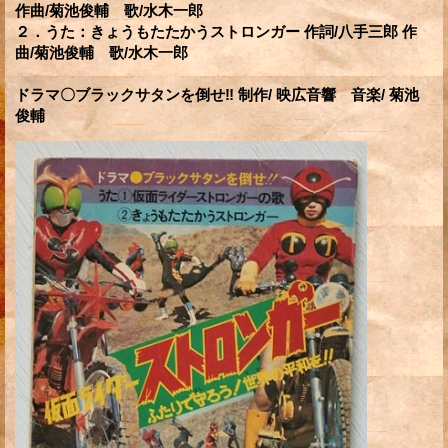
作曲/菊池俊輔 歌/水木一郎
２．うた：きょうもたたかうストロンガー 作詞/八手三郎 作
曲/菊池俊輔 歌/水木一郎
ドラマ〇ブラックサタンを倒せ‼ 制作/ 映広音響 音楽/ 菊池
俊輔