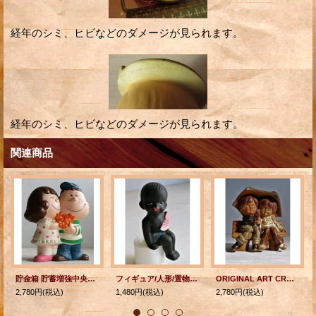
経年のシミ、ヒビなどのダメージが見られます。
経年のシミ、ヒビなどのダメージが見られます。
関連商品
貯金箱 貯蓄増強中央委員会 ほのぼの君&おとめちゃん K.TSUKUDA GREEN CAMEL
フィギュア/人形/置物 スイカを食べる男の子 陶器
ORIGINAL ART CRAFT MASTERS ベンチで相合傘 男の子と女の子 陶器 置物
2,780円
(税込)
1,480円
(税込)
2,780円
(税込)