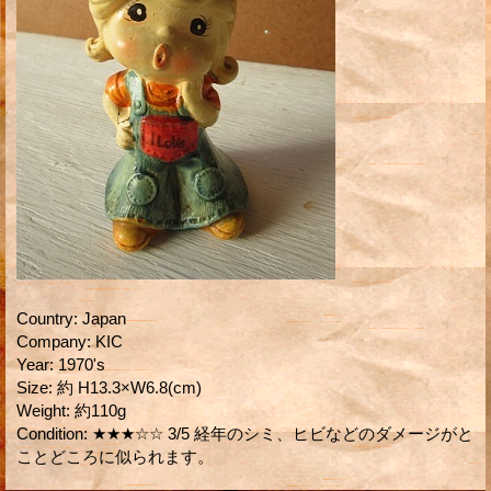
Country
:
Japan
Company
:
KIC
Year
:
1970's
Size
:
約 H13.3×W6.8(cm)
Weight
:
約110g
Condition
:
★★★☆☆ 3/5 経年のシミ、ヒビなどのダメージがと
ことどころに似られます。