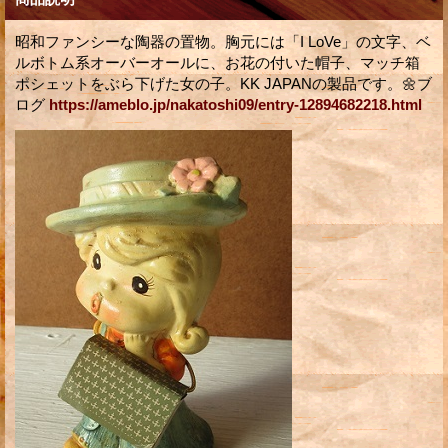
昭和ファンシーな陶器の置物。胸元には「I LoVe」の文字、ベ
ルボトム系オーバーオールに、お花の付いた帽子、マッチ箱
ポシェットをぶら下げた女の子。KK JAPANの製品です。🌼ブ
ログ
https://ameblo.jp/nakatoshi09/entry-12894682218.html