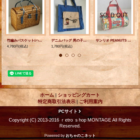
竹編みバスケット/ハンドバック ハンドル：合皮 チェーン、金具付
デニムバッグ 男の子イラスト
サンリオ PEANUTS スヌーピー ビニールバック size:Φ15cm×L25cm
4,780円
(税込)
1,780円
(税込)
ホーム
|
ショッピングカート
特定商取引法表示
|
ご利用案内
PCサイト
Copyright (C) 2013-2016 ｒetro ｓhop MONTAGE All Rights
Reserved.
Powered by
おちゃのこネット