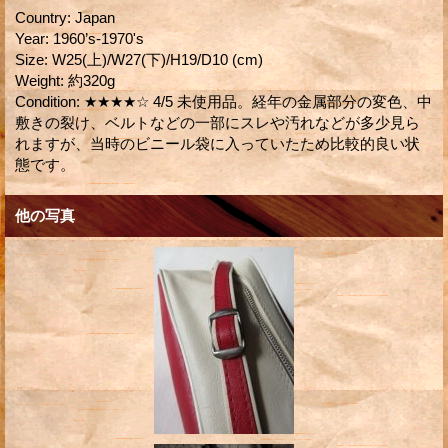
Country
:
Japan
Year
:
1960’s-1970's
Size
:
W25(上)/W27(下)/H19/D10 (cm)
Weight
:
約320g
Condition
:
★★★★☆ 4/5 未使用品。経年の金属部分の変色、中
敷きの裂け、ベルトなどの一部にスレや汚れなどが多少見ら
れますが、当時のビニール袋に入っていたため比較的良い状
態です。
他の写真