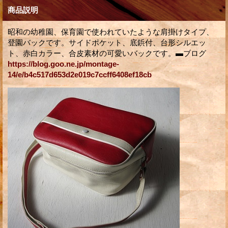
商品説明
昭和の幼稚園、保育園で使われていたような肩掛けタイプ、
登園バックです。サイドポケット、底鋲付、台形シルエッ
ト、赤白カラー、合皮素材の可愛いバックです。▬ブログ
https://blog.goo.ne.jp/montage-
14/e/b4c517d653d2e019c7ccff6408ef18cb