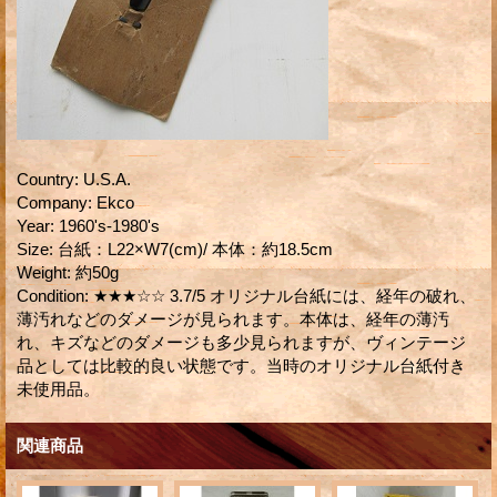
Country
:
U.S.A.
Company
:
Ekco
Year
:
1960's-1980's
Size
:
台紙：L22×W7(cm)/ 本体：約18.5cm
Weight
:
約50g
Condition
:
★★★☆☆ 3.7/5 オリジナル台紙には、経年の破れ、
薄汚れなどのダメージが見られます。本体は、経年の薄汚
れ、キズなどのダメージも多少見られますが、ヴィンテージ
品としては比較的良い状態です。当時のオリジナル台紙付き
未使用品。
関連商品