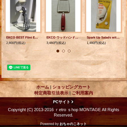
EKCO BEST Flint EGG BEATERS ベスト フリント ハンドミキサー
EKCO ウッドハンドルトマトスライサー
Spark Up Salads with the SPIRAL SLICER スパイラルスライサー ACME METAL GOODS MFG. CO.
2,800円
(税込)
3,480円
(税込)
1,480円
(税込)
ホーム
|
ショッピングカート
特定商取引法表示
|
ご利用案内
PCサイト
Copyright (C) 2013-2016 ｒetro ｓhop MONTAGE All Rights
Reserved.
Powered by
おちゃのこネット