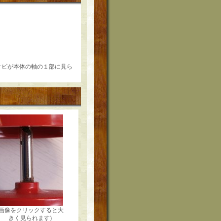
、サビが本体の軸の１部に見ら
(画像をクリックすると大
きく見られます)