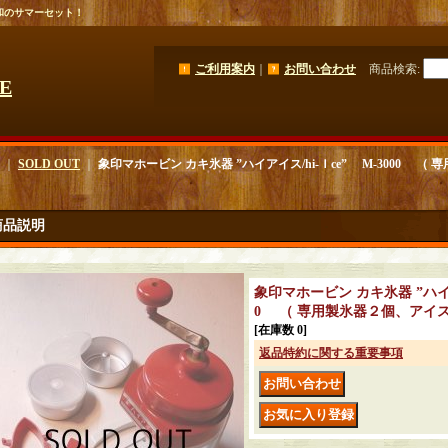
和のサマーセット！
ご利用案内
｜
お問い合わせ
商品検索
:
GE
｜
SOLD OUT
｜
象印マホービン カキ氷器 ”ハイアイス/hi-Ｉce” M-3000 
商品説明
象印マホービン カキ氷器 ”ハイアイ
0 （ 専用製氷器２個、アイ
[在庫数 0]
返品特約に関する重要事項