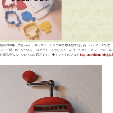
創業1918年（大正7年）、象印マホービンの家庭用小型氷削り器、ハイアイスです
ンデー型３種（ゾウさん、ロケット、さかなさん）の付いた楽しいセットです。箱
付属品全品ありなレトロな商品です。 ◆＋フォトのブログ
http://mirahi.mo-blog.jp