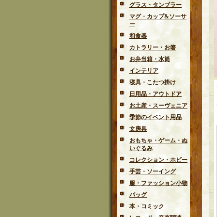
グラス・タンブラー
マグ・カップ&ソーサ
ー
和食器
カトラリー・お箸
お弁当箱・水筒
インテリア
寝具・こたつ掛け
日用品・アウトドア
お土産・スーヴェニア
季節のイベント用品
文房具
おもちゃ・ゲーム・ぬ
いぐるみ
コレクション・ホビー
手芸・ソーイング
服・ファッション小物
バッグ
本・コミック