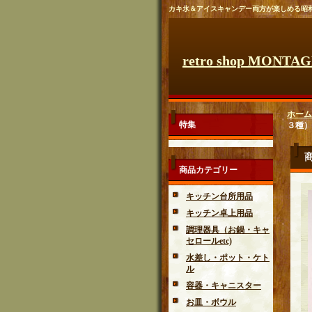
カキ氷＆アイスキャンデー両方が楽しめる昭
retro shop MONTA
ホーム
特集
３種）
商品カテゴリー
キッチン台所用品
キッチン卓上用品
調理器具（お鍋・キャ
セロールetc)
水差し・ポット・ケト
ル
容器・キャニスター
お皿・ボウル