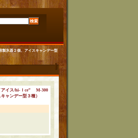
（ 専用製氷器２個、アイスキャンデー型
ス/hi-Ｉce” M-300
スキャンデー型３種）