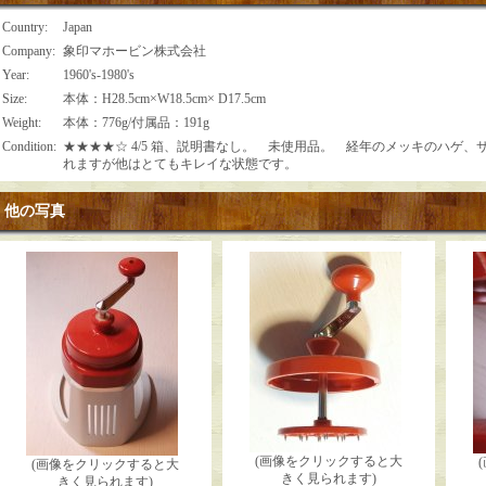
Country
:
Japan
Company
:
象印マホービン株式会社
Year
:
1960's-1980's
Size
:
本体：H28.5cm×W18.5cm× D17.5cm
Weight
:
本体：776g/付属品：191g
Condition
:
★★★★☆ 4/5 箱、説明書なし。 未使用品。 経年のメッキのハゲ
れますが他はとてもキレイな状態です。
他の写真
(画像をクリックすると大
(画像をクリックすると大
きく見られます)
きく見られます)