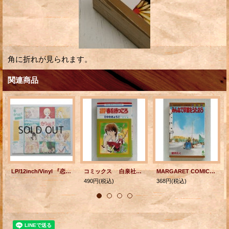
角に折れが見られます。
関連商品
LP/12inch/Vinyl 『恋の水絵具』 1977年 帯あり/10人の人気まんが家によるイラスト集（歌詞付）
コミックス 白泉社 花とゆめCOMICS ひかわきょうこ傑作集 千津美と藤臣君 春を待つころ ひかわきょうこ (1981)
MARGARET COMICS ”みんなで卒業をうたおう” 紡木たく 1986年2月28日 第1刷発行 集英社
490円
(税込)
368円
(税込)