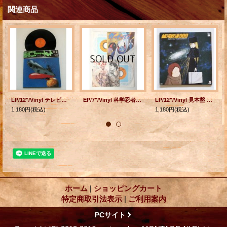
関連商品
LP/12"/Vinyl テレビ・映画オリジナル・サウンド・トラック 宇宙戦艦ヤマト 歌・ささきいさお 声の出演：納谷悟郎、富山敬、中村秀生、麻上洋子、伊武雅之 他 (1977) COLOMBIA 帯/カラーページ付
EP/7"/Vinyl 科学忍者隊ガッチャマン (1)ガッチャマンの歌/倒せ！ギャラクシー 歌）子門真人、コロムビアゆりかご会 (2) さらば友よ/一緒に歩こうこの道を 歌）ささきいさお 各1枚
LP/12"/Vinyl 見本盤 テレビスペシャル 銀河鉄道９９９ ”君は戦士のようにいきられるか！！” 2枚組 歌： ゴダイゴ、ささき いさお 音楽：青木望 声の出演：野沢雅子、池田昌子、肝付兼太、坪井章子 他 ナレーター：高木均 (1980) Colombia 帯なし/見開きカラーストーリーブック(P10)
1,180円
(税込)
1,180円
(税込)
ホーム
|
ショッピングカート
特定商取引法表示
|
ご利用案内
PCサイト