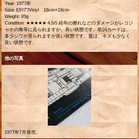
Year
:
1977年
Size
:
EP/7"/Vinyl 18cm×18cm
Weight
:
89g
Condition
:
★★★★★ 4.5/5 経年の擦れなどのダメージがレコジ
ャケの角等に見られますが、良い状態です。歌詞カードは、
多少シワが見られますが良い状態です。盤は、キズも少なく
良い状態です。
他の写真
1977年7月発売。