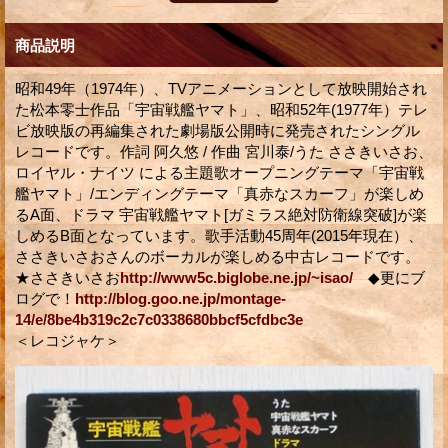
商品説明
昭和49年（1974年）、TVアニメーションとして放映開始され
た松本零士作品「宇宙戦艦ヤマト」、昭和52年(1977年）テレ
ビ放映版の再編集された劇場版公開時に発売されたシングル
レコードです。作詞 阿久悠 / 作曲 宮川泰/うた ささきいさお、
ロイヤル・ナイツ による主題歌オープニングテーマ「宇宙戦
艦ヤマト」/エンディングテーマ「真赤なスカーフ」が楽しめ
るA面、ドラマ 宇宙戦艦ヤマト[ガミラス絶対防衛線突破]が楽
しめるB面となっています。歌手活動45周年(2015年現在）、
ささきいさおさんのボーカルが楽しめる中古レコードです。
★ささきいさお
http://www5c.biglobe.ne.jp/~isao/
◆更にブ
ログで！
http://blog.goo.ne.jp/montage-
14/e/8be4b319c2c7c0338680bbcf5cfdbc3e
・
＜レコジャケ＞