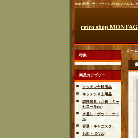
1970’s発売、ザ・ビートルズのシングルコレ
retro shop MONTA
ホーム
特集
商品カテゴリー
キッチン台所用品
キッチン卓上用品
調理器具（お鍋・キャ
セロールetc)
水差し・ポット・ケト
ル
容器・キャニスター
お皿・ボウル