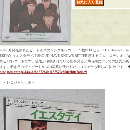
76年3月発売されたビートルズのシングルレコード23枚BOXセット”The Beatles Collection 
ERDAY イエスタデイ/ I SHOUD HAVE KNOWE BETTER 恋する二人、ステレオ、A
めるEPレコードです。値段が印刷されている所を見ると同時期にバラでの販売があ
ます。若き日のザ・ビートルズの写真が使われたレコジャケも楽しめる1枚です。 
o.ne.jp/montage-14/e/dc6d87264b1137579e6080cb0e7adae9
＜レコジャケ：表＞