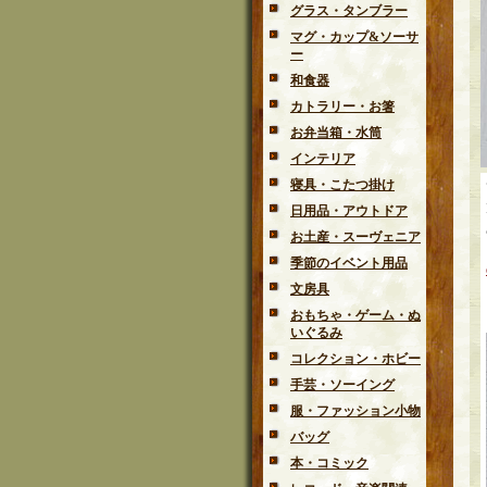
グラス・タンブラー
マグ・カップ&ソーサ
ー
和食器
カトラリー・お箸
お弁当箱・水筒
インテリア
寝具・こたつ掛け
日用品・アウトドア
お土産・スーヴェニア
季節のイベント用品
文房具
おもちゃ・ゲーム・ぬ
いぐるみ
コレクション・ホビー
手芸・ソーイング
服・ファッション小物
バッグ
本・コミック