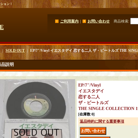
クション！
ご利用案内
｜
お問い合わせ
商品検索
:
GE
｜
SOLD OUT
｜
EP/7"/Vinyl イエスタデイ 恋する二人 ザ・ビートルズ THE SINGLE 
商品説明
EP/7"/Vinyl
イエスタデイ
恋する二人
ザ・ビートルズ
THE SINGLE COLLECTION 19
[在庫数 0]
返品特約に関する重要事項