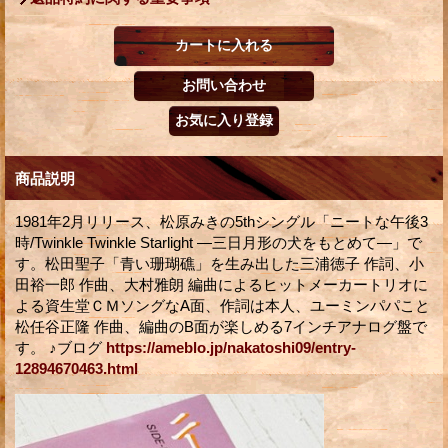
商品説明
1981年2月リリース、松原みきの5thシングル「ニートな午後3
時/Twinkle Twinkle Starlight ―三日月形の犬をもとめて―」で
す。松田聖子「青い珊瑚礁」を生み出した三浦徳子 作詞、小
田裕一郎 作曲、大村雅朗 編曲によるヒットメーカートリオに
よる資生堂ＣＭソングなA面、作詞は本人、ユーミンパパこと
松任谷正隆 作曲、編曲のB面が楽しめる7インチアナログ盤で
す。 ♪ブログ
https://ameblo.jp/nakatoshi09/entry-
12894670463.html