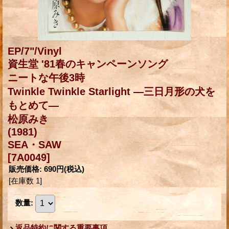
EP/7"/Vinyl
資生堂 '81春のキャンペーンソング
ニートな午後3時
Twinkle Twinkle Starlight ―三日月形の犬を
もとめて―
松原みき
(1981)
SEA・SAW
[7A0049]
販売価格
:
690円
(税込)
[在庫数 1]
数量
:
返品特約に関する重要事項