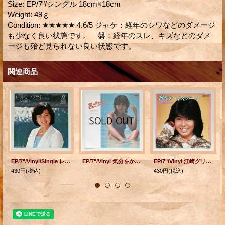
Size
:
EP/7"/シングル 18cm×18cm
Weight
:
49ｇ
Condition
:
★★★★★ 4.6/5 ジャケ：経年のシワなどのダメージ
も少なく良い状態です。 盤：経年のスレ、キズなどのダメ
ージも殆ど見られない良い状態です。
関連商品
EP/7"/Vinyl/Single レット・ミー・フライ/嘘ポーズ姿 作詞、作曲、歌 石川優子 編曲 大村雅朗、飛澤宏元 (1979) Radio City Records
EP/7"/Vinyl 気分をかえて/サマー・ブリーズ 香坂みゆき (1981) polydor
EP/7"/Vinyl 江崎グリコ コロンCMソング 雨のハイスクール/ワンサイデッド・ラブ 芳本美代子 (1985) TEICHIKU
430円
(税込)
430円
(税込)