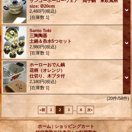
サンゴーホーローウェア 両手鍋 東欧風柄
size: Ø20cm
2,480円
(税込)
[在庫数 1]
Santo Toki
三陶陶器
土鍋＆呑水5つセット
2,980円
(税込)
[在庫数 1]
ホーローおでん鍋
花柄（オレンジ）
仕切り、木ブタ付
2,180円
(税込)
[在庫数 1]
(20件/58件)
...
«
前
1
2
3
6
次
»
ホーム
|
ショッピングカート