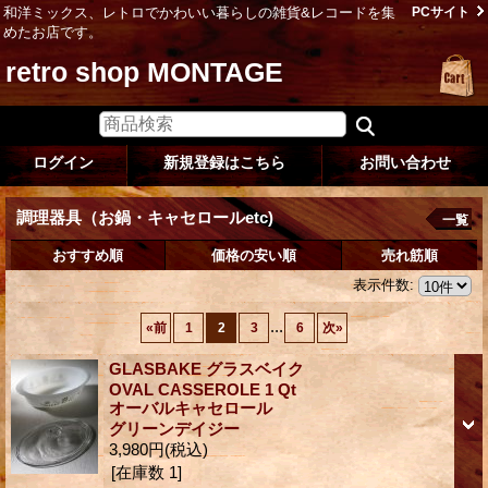
和洋ミックス、レトロでかわいい暮らしの雑貨&レコードを集
PCサイト
めたお店です。
retro shop MONTAGE
ログイン
新規登録はこちら
お問い合わせ
調理器具（お鍋・キャセロールetc)
一覧
おすすめ順
価格の安い順
売れ筋順
表示件数
:
...
«
前
1
2
3
6
次
»
GLASBAKE グラスベイク
OVAL CASSEROLE 1 Qt
オーバルキャセロール
グリーンデイジー
3,980円
(税込)
[在庫数 1]