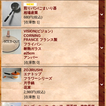
煎りパン/ごまいり器
相場産業
680円
(税込)
[在庫数 1]
VISION(ビジョン）
CORNING
FRANCE フランス製
フライパン
耐熱ガラス
⌀25cm
アンバー
[在庫数 0]
ZOJIRUSHI
エナトップ
フラワーシリーズ
片手鍋
花束
2,980円
(税込)
[在庫数 1]