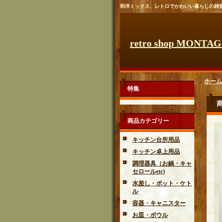
和洋ミックス、レトロでかわいい暮らしの雑
retro shop MONTA
ホーム
特集
商品カテゴリー
キッチン台所用品
キッチン卓上用品
調理器具（お鍋・キャ
セロールetc)
水差し・ポット・ケト
ル
容器・キャニスター
お皿・ボウル