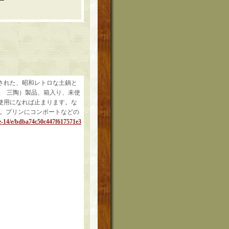
された、昭和レトロな土鍋と
社 三陶）製品、箱入り、未使
使用になれば止まります。な
い。プリンにコンポートなどの
ge-14/e/bdba74c50c447f617571e3