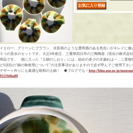
イエロー、グリーンにブラウン、水彩画のような透明感のある色合いがキレイに施
５つの呑水のセットです。大正6年創立、三重県四日市の三陶陶器（現在の株式会
用品です。 箱に入った『土鍋のしおり』には、始めの多少の水漏れは一、二度御
ど6項目の”鍋の御使用について”の注意事項がありますので必ず呼んでご使用下さ
デザート作りにも最適な昭和の土鍋！ ◆ブログでも！
http://blog.goo.ne.jp/monta
95219d6a89