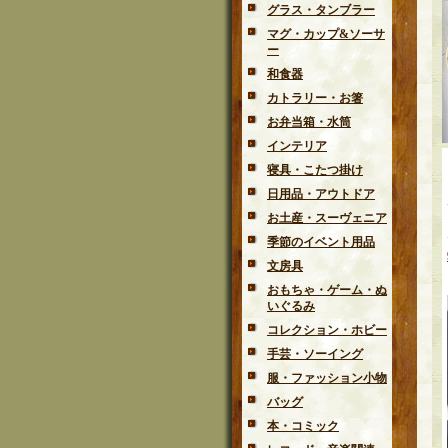
グラス・タンブラー
マグ・カップ&ソーサ
ー
和食器
カトラリー・お箸
お弁当箱・水筒
インテリア
寝具・こたつ掛け
日用品・アウトドア
お土産・スーヴェニア
季節のイベント用品
文房具
おもちゃ・ゲーム・ぬ
いぐるみ
コレクション・ホビー
手芸・ソーイング
服・ファッション小物
バッグ
本・コミック