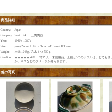
商品詳細
Country
:
Japan
Company
:
Santo Toki 三陶陶器
Year
:
1960's-1980's
Size
:
pan ⌀22cm× H12cm / bowl ⌀11.5cm× H3.5cm
Weight
:
土鍋 1243g / 呑水５つ 750ｇ
Condition
:
★★★★★ 4.8/5 箱アリ。 未使用品。土鍋と5つのボウルは、とても
が、キズなどのダメージが見られます。
他の写真