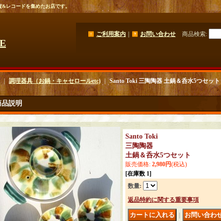
貨&レコードを集めたお店です。
ご利用案内
｜
お問い合わせ
商品検索
:
GE
｜
調理器具（お鍋・キャセロールetc)
｜
Santo Toki 三陶陶器 土鍋＆呑水5つセット
商品説明
Santo Toki
三陶陶器
土鍋＆呑水5つセット
販売価格
:
2,980円
(税込)
[在庫数 1]
数量
:
返品特約に関する重要事項
｜