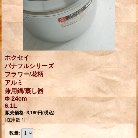
ホクセイ
パナフルシリーズ
フラワー/花柄
アルミ
兼用鍋/蒸し器
Φ 24cm
6.1L
販売価格
:
3,180円
(税込)
[在庫数 1]
数量
: