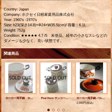
Country
:
Japan
Company
:
ホクセイ日軽家庭用品株式会社
Year
:
1960's -1970's
Size
:
h23(深さ14.8)×Φ24×W35.5(cm)/ 容量：6.1L
Weight
:
752g
Condition
:
★★★★★ 4.7 /5 未使品。経年の小さなスレなどの
ダメージも少なく、良い状態です。
関連商品
ホーロー両手鍋 ホワイト×パターン（ブラウン、レッド、オレンジ、イエロー） ⌀19.3cm
Peal Horo サンコーウェア フラワーデザインプリント 両手鍋＆キャニスター 2pc Set
ホーロー両手鍋 バルーン柄
2,680円
(税込)