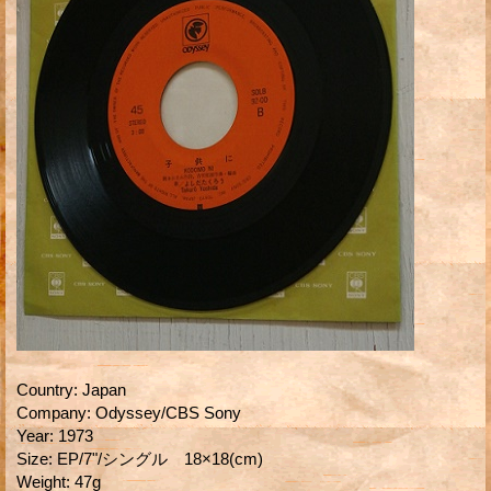
Country
:
Japan
Company
:
Odyssey/CBS Sony
Year
:
1973
Size
:
EP/7"/シングル 18×18(cm)
Weight
:
47g