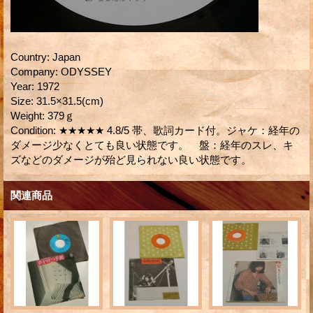
Country
:
Japan
Company
:
ODYSSEY
Year
:
1972
Size
:
31.5×31.5(cm)
Weight
:
379ｇ
Condition
:
★★★★★ 4.8/5 帯、歌詞カード付。ジャケ：経年の
ダメージ少なくとても良い状態です。 盤：経年のスレ、キ
ズなどのダメージが殆ど見られない良い状態です。
関連商品