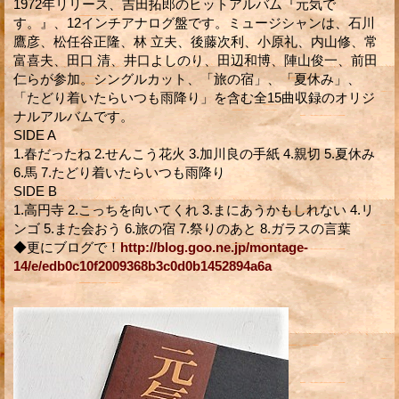
1972年リリース、吉田拓郎のヒットアルバム『元気で
す。』、12インチアナログ盤です。ミュージシャンは、石川
鷹彦、松任谷正隆、林 立夫、後藤次利、小原礼、内山修、常
富喜夫、田口 清、井口よしのり、田辺和博、陣山俊一、前田
仁らが参加。シングルカット、「旅の宿」、「夏休み」、
「たどり着いたらいつも雨降り」を含む全15曲収録のオリジ
ナルアルバムです。
SIDE A
1.春だったね 2.せんこう花火 3.加川良の手紙 4.親切 5.夏休み
6.馬 7.たどり着いたらいつも雨降り
SIDE B
1.高円寺 2.こっちを向いてくれ 3.まにあうかもしれない 4.リ
ンゴ 5.また会おう 6.旅の宿 7.祭りのあと 8.ガラスの言葉
◆更にブログで！
http://blog.goo.ne.jp/montage-
14/e/edb0c10f2009368b3c0d0b1452894a6a