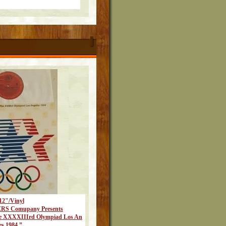
12"/Vinyl
RS Comupany Presents
The XXXXIIIrd Olympiad Los An
es 1984 ”