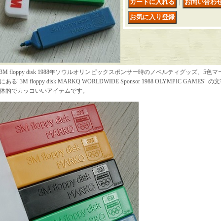
｜
3M floppy disk 1988年ソウルオリンピックスポンサー時のノベルティグッズ、
にある"3M floppy disk MARKQ WORLDWIDE Sponsor 1988 OLYMPIC GA
体的でカッコいいアイテムです。