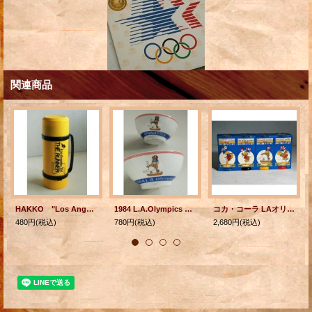
関連商品
HAKKO "Los Angeles 84' THE RUNNER" 水筒/ドリンクボトル 容量：1,200ml
1984 L.A.Olympics GYMNASTICS イーグルサム(鞍馬) セラミックお茶碗
コカ・コーラ LAオリンピック イーグルサム ノベルティグラス ブルーBOX4個セット
480円
(税込)
780円
(税込)
2,680円
(税込)