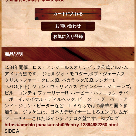
商品説明
1984年開催、ロス・アンジェルスオリンピック公式アルバム
アメリカ盤です。 ジョルジオ・モロダー,ボブ・ジェームス,
クリストファー・クロス(B. バカラック/C.B.シンガー),
TOTO(トト), ジョン・ウィリアムズ, クインシー・ジョーンズ,
ビル・コンティ,フォーリナーR, ハービー・ハンコック, ラバ
ーボーイ, マイケル・ディルベック, ピーター・グーバー・ア
ンド・ジョン・ピーターなど、ＬＡならではの豪華な面々参
加作品、ジャケには、日本人デザイナーによるエンブレムが
フューチャーされた12インチアナログ盤です。🎽ブログ
https://ameblo.jp/nakatoshi09/entry-12894682260.html
SIDE A