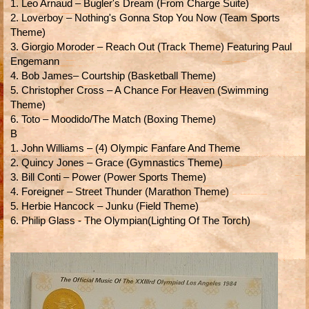
1. Leo Arnaud – Bugler's Dream (From Charge Suite)
2. Loverboy – Nothing's Gonna Stop You Now (Team Sports
Theme)
3. Giorgio Moroder – Reach Out (Track Theme) Featuring Paul
Engemann
4. Bob James– Courtship (Basketball Theme)
5. Christopher Cross – A Chance For Heaven (Swimming
Theme)
6. Toto – Moodido/The Match (Boxing Theme)
B
1. John Williams – (4) Olympic Fanfare And Theme
2. Quincy Jones – Grace (Gymnastics Theme)
3. Bill Conti – Power (Power Sports Theme)
4. Foreigner – Street Thunder (Marathon Theme)
5. Herbie Hancock – Junku (Field Theme)
6. Philip Glass - The Olympian(Lighting Of The Torch)