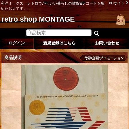
和洋ミックス、レトロでかわいい暮らしの雑貨&レコードを集
PCサイト
めたお店です。
retro shop MONTAGE
ログイン
新規登録はこちら
お問い合わせ
商品説明
付録/企画/プロモーション