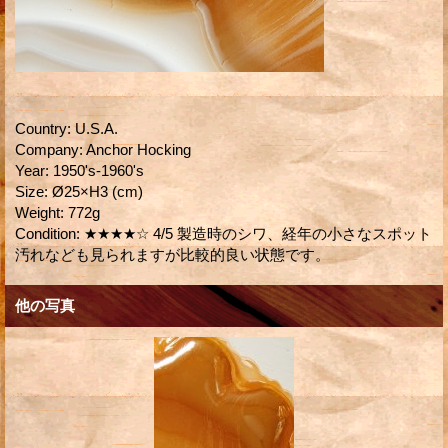
Country
:
U.S.A.
Company
:
Anchor Hocking
Year
:
1950's-1960's
Size
:
Ø25×H3 (cm)
Weight
:
772g
Condition
:
★★★★☆ 4/5 製造時のシワ、経年の小さなスポット
汚れなども見られますが比較的良い状態です。
他の写真