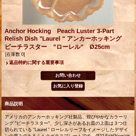
Anchor Hocking Peach Luster 3-Part
Relish Dish "Laurel " アンカーホッキング
ピーチラスター ”ローレル” Ø25cm
[在庫数 0]
返品特約に関する重要事項
商品説明
アメリカのアンカーホッキング社製品、煌びやかなカラーリ
ング ”ピーチラスター”、少し深さがあるお皿の上面は３つ仕
切られている "Laurel " ローレルリーフをイメージしたデザイ
ンの厚みのあるミルクガラスプレートです。Ø22.5×H3(cm)サ