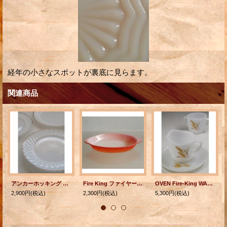
経年の小さなスポットが裏底に見らます。
関連商品
アンカーホッキング Suburbia ゴールドリム ホワイトシェル ディナープレート 各1枚
Fire King ファイヤーキング "Swirl/スワール" グラタン皿 グラデーション color: レッド/オレンジ L20.1×W12.2×D3.1(cm)
OVEN Fire-King WARE ファイヤーキング シュガー＆クリーマー(クリーマープレート付）3pc Set ウィート柄
2,900円
(税込)
2,300円
(税込)
5,300円
(税込)