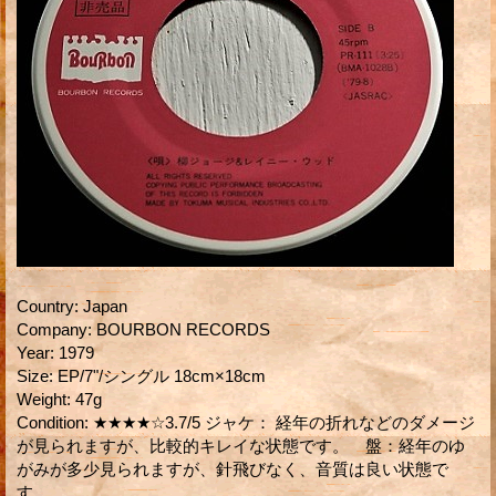
Country
:
Japan
Company
:
BOURBON RECORDS
Year
:
1979
Size
:
EP/7"/シングル 18cm×18cm
Weight
:
47g
Condition
:
★★★★☆3.7/5 ジャケ： 経年の折れなどのダメージ
が見られますが、比較的キレイな状態です。 盤：経年のゆ
がみが多少見られますが、針飛びなく、音質は良い状態で
す。