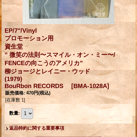
EP/7"/Vinyl
プロモーション用
資生堂
” 微笑の法則〜スマイル・オン・ミー〜/
FENCEの向こうのアメリカ”
柳ジョージとレイニー・ウッド
(1979)
BouRbon RECORDS
[BMA-1028A]
販売価格
:
470円
(税込)
[在庫数 1]
数量
:
返品特約に関する重要事項