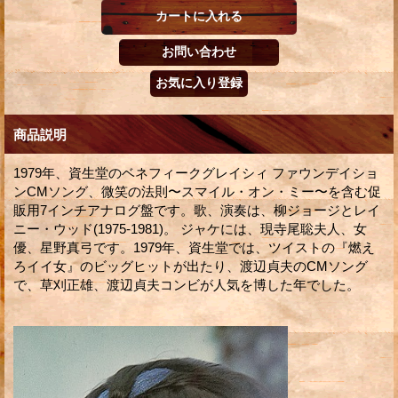
商品説明
1979年、資生堂のベネフィークグレイシィ ファウンデイショ
ンCMソング、微笑の法則〜スマイル・オン・ミー〜を含む促
販用7インチアナログ盤です。歌、演奏は、柳ジョージとレイ
ニー・ウッド(1975-1981)。 ジャケには、現寺尾聡夫人、女
優、星野真弓です。1979年、資生堂では、ツイストの『燃え
ろイイ女』のビッグヒットが出たり、渡辺貞夫のCMソング
で、草刈正雄、渡辺貞夫コンビが人気を博した年でした。