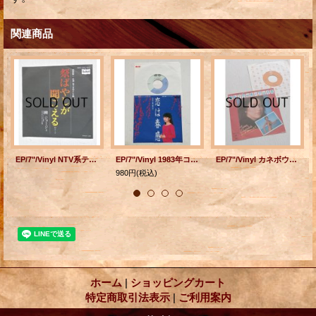
関連商品
EP/7"/Vinyl NTV系テレビ映画 「祭ばやしが聞こえる」のテーマ/ドリームレーサーI 柳ジョージ (1977) BouRbon
EP/7"/Vinyl 1983年コーセー化粧品春のキャンペーン イメージソング/CMソング 恋は春感/月姫(Moon-Light Princess) 山口美央子 A KAY MUSIC RECORDING
EP/7"/Vinyl カネボウ化粧品 サンケーキ CMソング Oh! クッキーフェイス ディスコ・ラブ (1977) ティナ・チャールズ Epic
980円
(税込)
ホーム
|
ショッピングカート
特定商取引法表示
|
ご利用案内