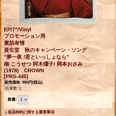
EP/7"/Vinyl
プロモーション用
素肌有情
資生堂 秋のキャンペーン・ソング
”夢一夜 /君といっしょなら”
南 こうせつ 阿木燿子/ 岡本おさみ
(1978) CROWN
[PRS-445]
販売価格
:
980円
(税込)
[在庫数 1]
数量
:
返品特約に関する重要事項