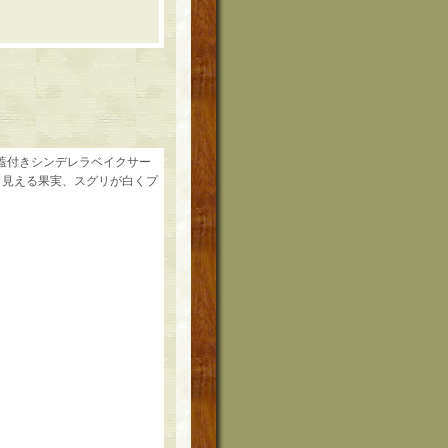
な蓋付きシンデレラベイクサー
も見える果実、スグリが白くプ