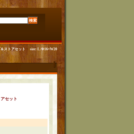
セット size: L /Φ16×W20
トアセット