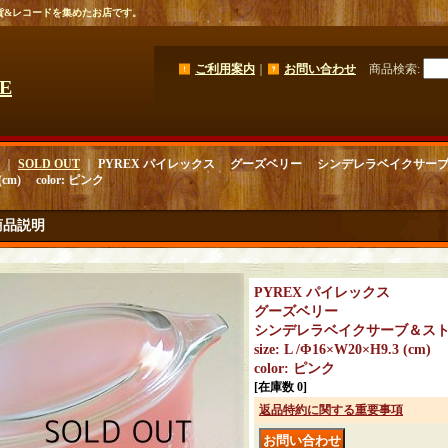
貨&レコードを集めたお店です。
ご利用案内
｜
お問い合わせ
商品検索
:
GE
｜
SOLD OUT
｜
PYREX パイレックス グーズベリー シンデレラベイクサーブ＆ストア
 (cm) color: ピンク
商品説明
PYREX パイレックス
グーズベリー
シンデレラベイクサーブ＆ス
size: L /Φ16×W20×H9.3 (cm)
color: ピンク
[在庫数 0]
返品特約に関する重要事項