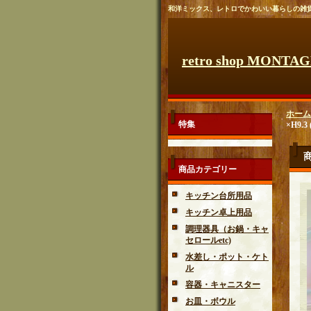
和洋ミックス、レトロでかわいい暮らしの雑
retro shop MONTA
ホーム
特集
×H9.3
商品カテゴリー
キッチン台所用品
キッチン卓上用品
調理器具（お鍋・キャ
セロールetc)
水差し・ポット・ケト
ル
容器・キャニスター
お皿・ボウル