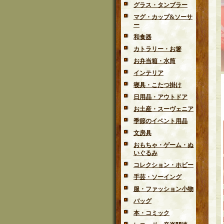
グラス・タンブラー
マグ・カップ&ソーサ
ー
和食器
カトラリー・お箸
お弁当箱・水筒
インテリア
寝具・こたつ掛け
日用品・アウトドア
お土産・スーヴェニア
季節のイベント用品
文房具
おもちゃ・ゲーム・ぬ
いぐるみ
コレクション・ホビー
手芸・ソーイング
服・ファッション小物
バッグ
本・コミック