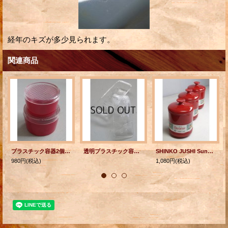
経年のキズが多少見られます。
関連商品
プラスチック容器2個セット color: レッド Sサイズ： Ø8.7×H5.3 / Lサイズ：Ø9.6×H6.5(cm)
透明プラスチック容器 プレス模様/仕切り/蓋付 size: L20.5×W8.5× H4.8
SHINKO JUSHI Sunny Canister サニーキャニスター color: レッド size: H17×Ø11.5(cm) 各1個
980円
(税込)
1,080円
(税込)