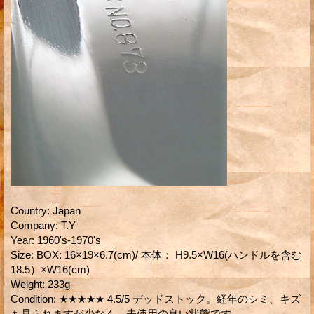
Country
:
Japan
Company
:
T.Y
Year
:
1960's-1970's
Size
:
BOX: 16×19×6.7(cm)/ 本体： H9.5×W16(ハンドルを含む
18.5）×W16(cm)
Weight
:
233g
Condition
:
★★★★★ 4.5/5 デッドストック。経年のシミ、キズ
も見られますが少なく、未使用の良い状態です。